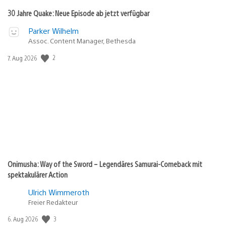
30 Jahre Quake: Neue Episode ab jetzt verfügbar
Parker Wilhelm
Assoc. Content Manager, Bethesda
Veröffentlichungsdatum:
2
7. Aug 2026
Onimusha: Way of the Sword – Legendäres Samurai-Comeback mit
spektakulärer Action
Ulrich Wimmeroth
Freier Redakteur
Veröffentlichungsdatum:
3
6. Aug 2026