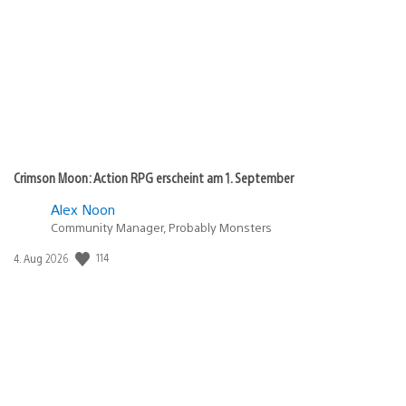
Crimson Moon: Action RPG erscheint am 1. September
Alex Noon
Community Manager, Probably Monsters
Veröffentlichungsdatum:
114
4. Aug 2026