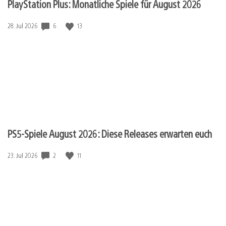
PlayStation Plus: Monatliche Spiele für August 2026
Veröffentlichungsdatum:
6
13
28. Jul 2026
PS5-Spiele August 2026: Diese Releases erwarten euch
Veröffentlichungsdatum:
2
11
23. Jul 2026