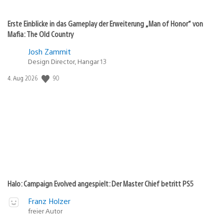
Erste Einblicke in das Gameplay der Erweiterung „Man of Honor“ von
Mafia: The Old Country
Josh Zammit
Design Director, Hangar 13
Veröffentlichungsdatum:
90
4. Aug 2026
Halo: Campaign Evolved angespielt: Der Master Chief betritt PS5
Franz Holzer
freier Autor