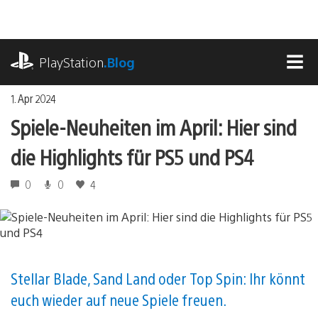
Zum
Inhalt
springen
playstation.com
PlayStation
.Blog
MEN
1. Apr 2024
Spiele-Neuheiten im April: Hier sind
die Highlights für PS5 und PS4
0
0
4
Stellar Blade, Sand Land oder Top Spin: Ihr könnt
euch wieder auf neue Spiele freuen.