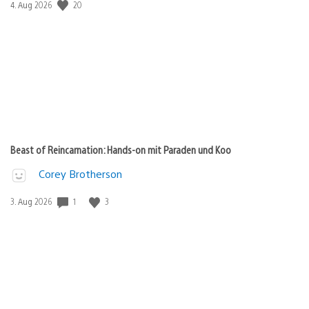
Veröffentlichungsdatum:
20
4. Aug 2026
Beast of Reincarnation: Hands-on mit Paraden und Koo
Corey Brotherson
Veröffentlichungsdatum:
1
3
3. Aug 2026