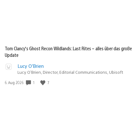
Tom Clancy’s Ghost Recon Wildlands: Last Rites – alles über das große
Update
Lucy O’Brien
Lucy O’Brien, Director, Editorial Communications, Ubisoft
Veröffentlichungsdatum:
1
7
6. Aug 2026