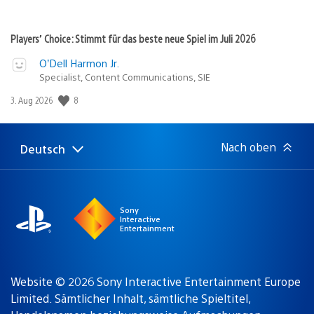
Players’ Choice: Stimmt für das beste neue Spiel im Juli 2026
O’Dell Harmon Jr.
Specialist, Content Communications, SIE
Veröffentlichungsdatum:
8
3. Aug 2026
Nach oben
Deutsch
Select
Aktuelle
a
Region:
region
Sony
Interactive
Entertainment
Website © 2026 Sony Interactive Entertainment Europe
Limited. Sämtlicher Inhalt, sämtliche Spieltitel,