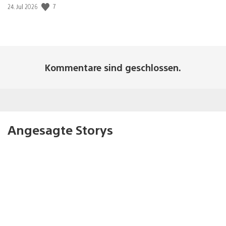
Veröffentlichungsdatum:
7
24. Jul 2026
Kommentare sind geschlossen.
Angesagte Storys