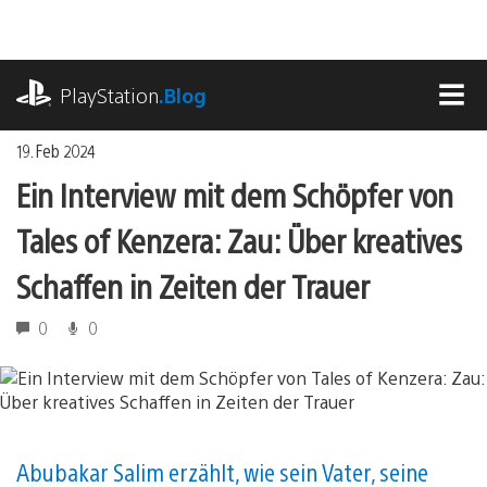
Zum
Inhalt
springen
playstation.com
PlayStation
.Blog
MEN
19. Feb 2024
Ein Interview mit dem Schöpfer von
Tales of Kenzera: Zau: Über kreatives
Schaffen in Zeiten der Trauer
0
0
Abubakar Salim erzählt, wie sein Vater, seine