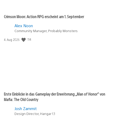
Crimson Moon: Action RPG erscheint am 1. September
Alex Noon
Community Manager, Probably Monsters
Veröffentlichungsdatum:
114
4. Aug 2026
Erste Einblicke in das Gameplay der Erweiterung „Man of Honor“ von
Mafia: The Old Country
Josh Zammit
Design Director, Hangar 13