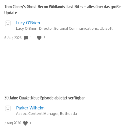
Tom Clancy’s Ghost Recon Wildlands: Last Rites – alles über das große
Update
Lucy O’Brien
Lucy O’Brien, Director, Editorial Communications, Ubisoft
Veröffentlichungsdatum:
1
6
6. Aug 2026
30 Jahre Quake: Neue Episode ab jetzt verfügbar
Parker Wilhelm
Assoc. Content Manager, Bethesda
Veröffentlichungsdatum:
1
7. Aug 2026