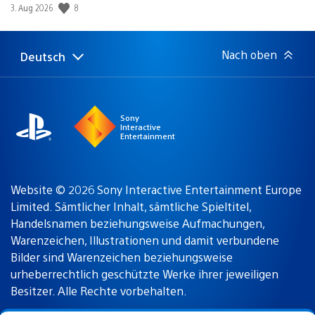
Veröffentlichungsdatum:
8
3. Aug 2026
Nach oben
Deutsch
Select
Aktuelle
a
Region:
region
Sony
Interactive
Entertainment
Website © 2026 Sony Interactive Entertainment Europe
Limited. Sämtlicher Inhalt, sämtliche Spieltitel,
Handelsnamen beziehungsweise Aufmachungen,
Warenzeichen, Illustrationen und damit verbundene
Bilder sind Warenzeichen beziehungsweise
urheberrechtlich geschützte Werke ihrer jeweiligen
Besitzer. Alle Rechte vorbehalten.