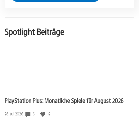
Spotlight Beiträge
PlayStation Plus: Monatliche Spiele für August 2026
Veröffentlichungsdatum:
6
12
28. Jul 2026