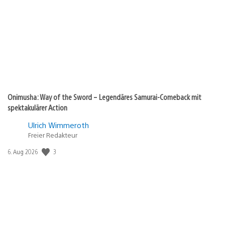
Onimusha: Way of the Sword – Legendäres Samurai-Comeback mit
spektakulärer Action
Ulrich Wimmeroth
Freier Redakteur
Veröffentlichungsdatum:
3
6. Aug 2026