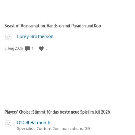
Beast of Reincarnation: Hands-on mit Paraden und Koo
Corey Brotherson
Veröffentlichungsdatum:
1
3
3. Aug 2026
Players’ Choice: Stimmt für das beste neue Spiel im Juli 2026
O’Dell Harmon Jr.
Specialist, Content Communications, SIE