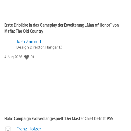
Erste Einblicke in das Gameplay der Erweiterung „Man of Honor“ von
Mafia: The Old Country
Josh Zammit
Design Director, Hangar 13
Veröffentlichungsdatum:
91
4. Aug 2026
Halo: Campaign Evolved angespielt: Der Master Chief betritt PS5
Franz Holzer