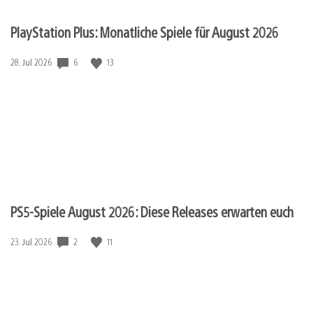
PlayStation Plus: Monatliche Spiele für August 2026
Veröffentlichungsdatum:
6
13
28. Jul 2026
PS5-Spiele August 2026: Diese Releases erwarten euch
Veröffentlichungsdatum:
2
11
23. Jul 2026