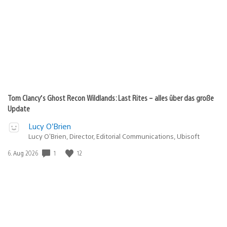
Tom Clancy’s Ghost Recon Wildlands: Last Rites – alles über das große
Update
Lucy O’Brien
Lucy O’Brien, Director, Editorial Communications, Ubisoft
Veröffentlichungsdatum:
1
12
6. Aug 2026