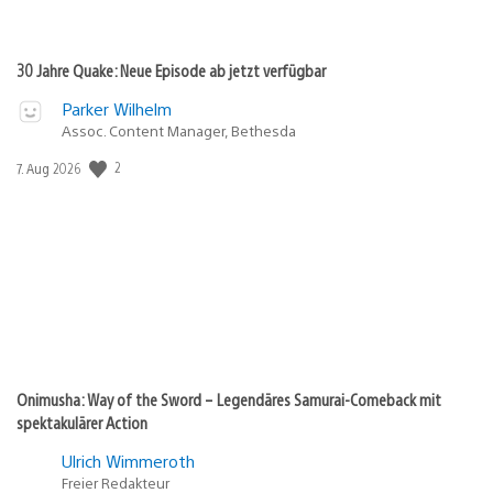
30 Jahre Quake: Neue Episode ab jetzt verfügbar
Parker Wilhelm
Assoc. Content Manager, Bethesda
Veröffentlichungsdatum:
2
7. Aug 2026
Onimusha: Way of the Sword – Legendäres Samurai-Comeback mit
spektakulärer Action
Ulrich Wimmeroth
Freier Redakteur