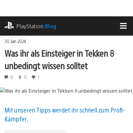
Zum
Inhalt
springen
playstation.com
PlayStation
.Blog
MEN
30. Jan 2024
Was ihr als Einsteiger in Tekken 8
unbedingt wissen solltet
0
0
1
Mit unseren Tipps werdet ihr schnell zum Profi-
Kämpfer.