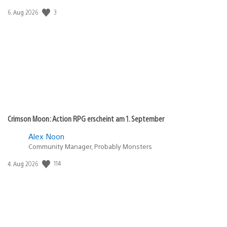
Veröffentlichungsdatum:
3
6. Aug 2026
Crimson Moon: Action RPG erscheint am 1. September
Alex Noon
Community Manager, Probably Monsters
Veröffentlichungsdatum:
114
4. Aug 2026