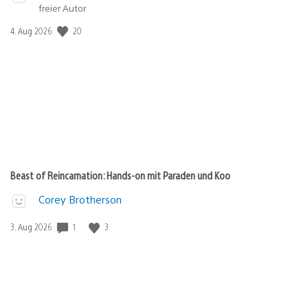
freier Autor
Veröffentlichungsdatum:
20
4. Aug 2026
Beast of Reincarnation: Hands-on mit Paraden und Koo
Corey Brotherson
Veröffentlichungsdatum:
1
3
3. Aug 2026