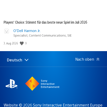
Players’ Choice: Stimmt für das beste neue Spiel im Juli 2026
O’Dell Harmon Jr.
Specialist, Content Communications, SIE
Veröffentlichungsdatum:
9
3. Aug 2026
Nach oben
Deutsch
Select
Aktuelle
a
Region:
region
Sony
Interactive
Entertainment
Website © 2026 Sony Interactive Entertainment Europe