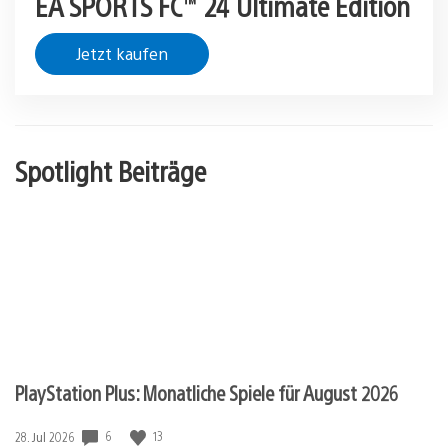
EA SPORTS FC™ 24 Ultimate Edition
Jetzt kaufen
Spotlight Beiträge
PlayStation Plus: Monatliche Spiele für August 2026
Veröffentlichungsdatum:
6
13
28. Jul 2026