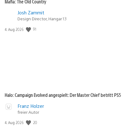
Mafia: The Old Country
Josh Zammit
Design Director, Hangar 13
Veröffentlichungsdatum:
91
4. Aug 2026
Halo: Campaign Evolved angespielt: Der Master Chief betritt PS5
Franz Holzer
freier Autor
Veröffentlichungsdatum:
20
4. Aug 2026