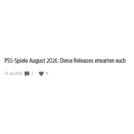
PS5-Spiele August 2026: Diese Releases erwarten euch
Veröffentlichungsdatum:
2
11
23. Jul 2026