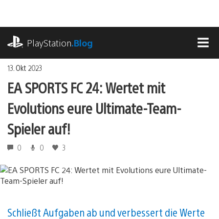
Zum
Inhalt
springen
playstation.com
PlayStation
.Blog
MEN
13. Okt 2023
EA SPORTS FC 24: Wertet mit
Evolutions eure Ultimate-Team-
Spieler auf!
0
0
3
Schließt Aufgaben ab und verbessert die Werte