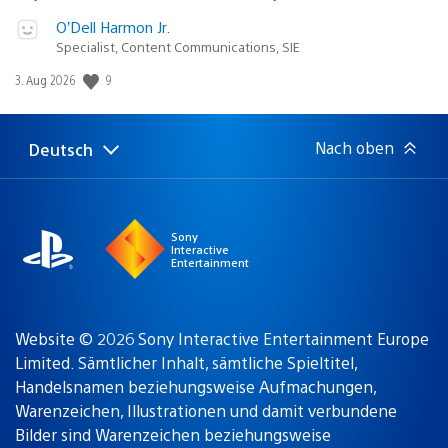
O’Dell Harmon Jr.
Specialist, Content Communications, SIE
Veröffentlichungsdatum:
9
3. Aug 2026
Nach oben
Deutsch
Select
Aktuelle
a
Region:
region
Sony
Interactive
Entertainment
Website © 2026 Sony Interactive Entertainment Europe
Limited. Sämtlicher Inhalt, sämtliche Spieltitel,
Handelsnamen beziehungsweise Aufmachungen,
Warenzeichen, Illustrationen und damit verbundene
Bilder sind Warenzeichen beziehungsweise