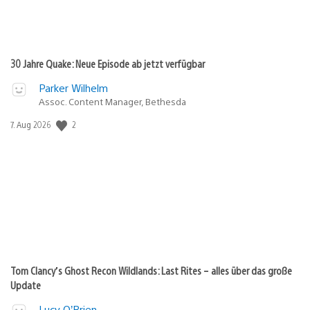
30 Jahre Quake: Neue Episode ab jetzt verfügbar
Parker Wilhelm
Assoc. Content Manager, Bethesda
Veröffentlichungsdatum:
2
7. Aug 2026
Tom Clancy’s Ghost Recon Wildlands: Last Rites – alles über das große
Update
Lucy O’Brien