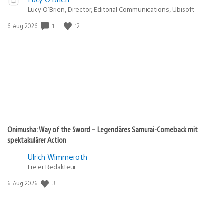
Lucy O’Brien, Director, Editorial Communications, Ubisoft
Veröffentlichungsdatum:
1
12
6. Aug 2026
Onimusha: Way of the Sword – Legendäres Samurai-Comeback mit
spektakulärer Action
Ulrich Wimmeroth
Freier Redakteur
Veröffentlichungsdatum:
3
6. Aug 2026