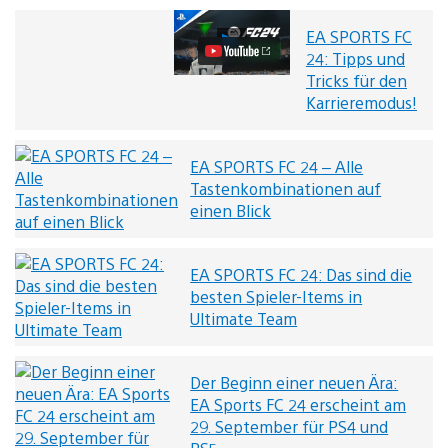
EA SPORTS FC
EA
SPORTS
24: Tipps und
FC
Tricks für den
24:
Karrieremodus!
Tipps
und
Tricks
für
EA SPORTS FC 24 – Alle
den
Tastenkombinationen auf
Karrieremodus!
einen Blick
Video
abspielen
EA SPORTS FC 24: Das sind die
besten Spieler-Items in
Ultimate Team
Der Beginn einer neuen Ära:
EA Sports FC 24 erscheint am
29. September für PS4 und