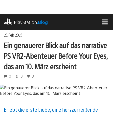
Zum
Inhalt
springen
playstation.com
PlayStation
.Blog
MEN
23. Feb 2023
Ein genauerer Blick auf das narrative
PS VR2-Abenteuer Before Your Eyes,
das am 10. März erscheint
0
0
3
Erlebt die erste Liebe, eine herzzerreißende