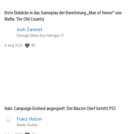
Erste Einblicke in das Gameplay der Erweiterung „Man of Honor“ von
Mafia: The Old Country
Josh Zammit
Design Director, Hangar 13
Veröffentlichungsdatum:
89
4. Aug 2026
Halo: Campaign Evolved angespielt: Der Master Chief betritt PS5
Franz Holzer
freier Autor