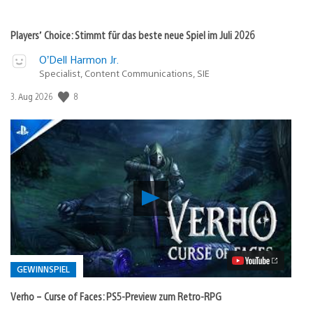
Players’ Choice: Stimmt für das beste neue Spiel im Juli 2026
O’Dell Harmon Jr.
Specialist, Content Communications, SIE
Veröffentlichungsdatum:
8
3. Aug 2026
Verho
–
Curse
of
Faces:
PS5-
Preview
GEWINNSPIEL
zum
Retro-
Verho – Curse of Faces: PS5-Preview zum Retro-RPG
RPG