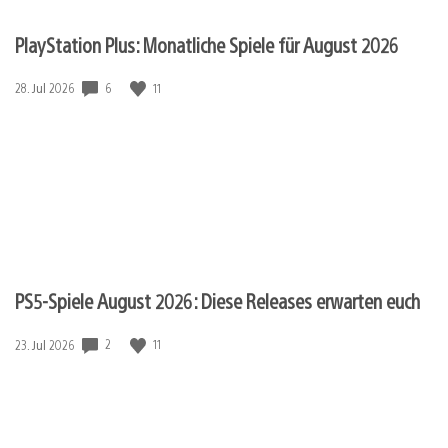
PlayStation Plus: Monatliche Spiele für August 2026
Veröffentlichungsdatum:
6
11
28. Jul 2026
PS5-Spiele August 2026: Diese Releases erwarten euch
Veröffentlichungsdatum:
2
11
23. Jul 2026