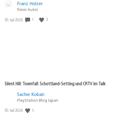
Video
Veröffentlicht
Franz Holzer
abspielen
in:
freier Autor
Gewinnspiel
Veröffentlichungsdatum:
1
3
30. Jul 2026
Silent Hill: Townfall: Schottland-Setting und CRTV im Talk
Sachie Kobari
PlayStation.Blog Japan
Veröffentlichungsdatum:
5
30. Jul 2026