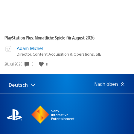
PlayStation Plus: Monatliche Spiele für August 2026
Adam Michel
Director, Content Acquisition & Operations, SIE
Veröffentlichungsdatum:
6
11
28. Jul 2026
Nach oben
Deutsch
Select
Aktuelle
a
Region:
region
Sony
Interactive
Entertainment