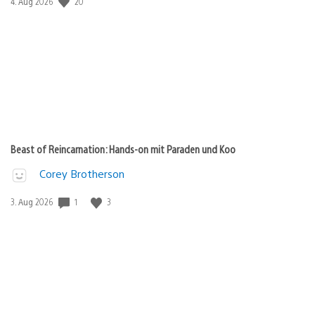
Veröffentlichungsdatum:
20
4. Aug 2026
Beast of Reincarnation: Hands-on mit Paraden und Koo
Corey Brotherson
Veröffentlichungsdatum:
1
3
3. Aug 2026