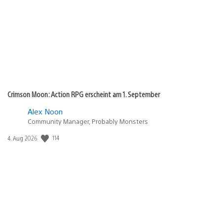
Crimson Moon: Action RPG erscheint am 1. September
Alex Noon
Community Manager, Probably Monsters
Veröffentlichungsdatum:
114
4. Aug 2026