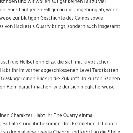
sfinden und wir wollen auf gar keinen Fall zu viel
en. Sucht auf jeden Fall genau die Umgebung ab, wenn
inweise zur blutigen Geschichte des Camps sowie
es von Hackett’s Quarry bringt, sondern auch insgesamt
ch die Hellseherin Eliza, die sich mit kryptischen
Habt ihr im vorher abgeschlossenen Level Tarotkarten
 Glaskugel einen Blick in die Zukunft. In kurzen Szenen
inen Reim darauf machen, wie der sich möglicherweise
inen Charakter. Habt ihr The Quarry einmal
geschaltet und ihr bekommt drei Extraleben. Ist durch
so dreimal eine zweite Chance und kehrt an die Stelle