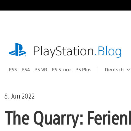
Zum
Inhalt
springen
playstation.com
PlayStation
.Blog
PS5
PS4
PS VR
PS Store
PS Plus
Deutsch
Select
Aktuelle
a
Region:
region
8. Jun 2022
The Quarry: Ferien