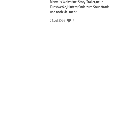
Marvel‘s Wolverine: Story-Trailer, neue
Kunstwerke, Hintergründe zum Soundtrack
und noch viel mehr
Veröffentlichungsdatum:
7
24. Jul 2026
View
and
download
image