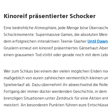
Kinoreif präsentierter Schocker
Eine bedrohliche Atmosphäre, jede Menge böse Überraschun
Schockmomente: Supermassive Games, die absoluten Meister
dem erfolgreichen interaktiven Teenie-Slasher
Until Dawn
Gruslern erneut ein kinoreif präsentiertes Gänsehaut-Aben
einen grausamen Tod stirbt oder gerade noch mit dem Le
Wer zum Schluss bei einem der vielen möglichen Enden no
maßgeblich von euren zahlreichen vermeintlich kleinen u
Spielverlauf ab. Dazu übernehmt ihr abwechselnd die Rolle
Fortgang der immer düster werdenden Geschichte, in dem i
brenzligen Situationen unter Zeitdruck für eine Aktion e
meistert. An besonderen Punkten führen eure Entschlüsse 