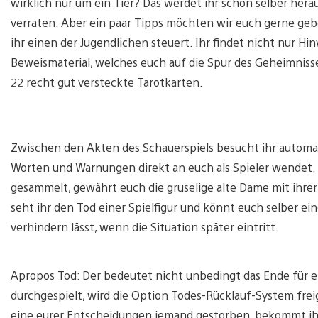
wirklich nur um ein Tier? Das werdet ihr schon selber herau
verraten. Aber ein paar Tipps möchten wir euch gerne geb
ihr einen der Jugendlichen steuert. Ihr findet nicht nur H
Beweismaterial, welches euch auf die Spur des Geheimniss
22 recht gut versteckte Tarotkarten.
Zwischen den Akten des Schauerspiels besucht ihr automatis
Worten und Warnungen direkt an euch als Spieler wendet. 
gesammelt, gewährt euch die gruselige alte Dame mit ihrer
seht ihr den Tod einer Spielfigur und könnt euch selber e
verhindern lässt, wenn die Situation später eintritt.
Apropos Tod: Der bedeutet nicht unbedingt das Ende für e
durchgespielt, wird die Option Todes-Rücklauf-System frei
eine eurer Entscheidungen jemand gestorben, bekommt ihr 