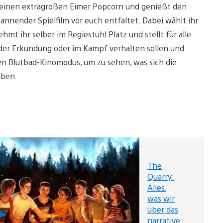
t einen extragroßen Eimer Popcorn und genießt den
pannender Spielfilm vor euch entfaltet. Dabei wählt ihr
ehmt ihr selber im Regiestuhl Platz und stellt für alle
i der Erkundung oder im Kampf verhalten sollen und
en Blutbad-Kinomodus, um zu sehen, was sich die
aben.
The
Quarry:
Alles,
was wir
über das
The
narrative
Quarry: