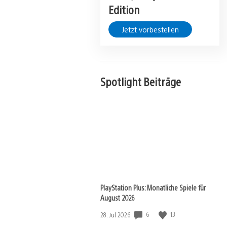
Edition
Jetzt vorbestellen
Spotlight Beiträge
View
and
download
image
PlayStation Plus: Monatliche Spiele für
August 2026
Veröffentlichungsdatum:
6
13
28. Jul 2026