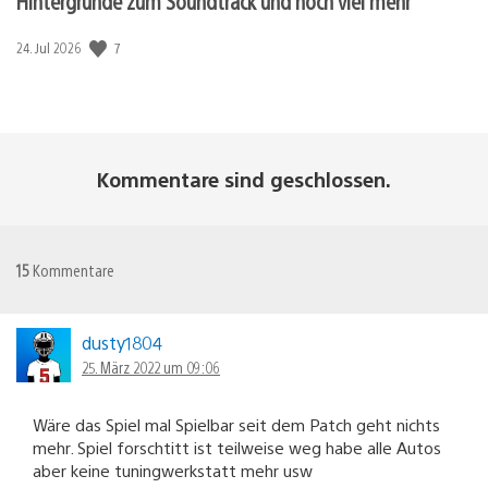
Hintergründe zum Soundtrack und noch viel mehr
Veröffentlichungsdatum:
7
24. Jul 2026
Kommentare sind geschlossen.
15
Kommentare
dusty1804
25. März 2022 um 09:06
Wäre das Spiel mal Spielbar seit dem Patch geht nichts
mehr. Spiel forschtitt ist teilweise weg habe alle Autos
aber keine tuningwerkstatt mehr usw