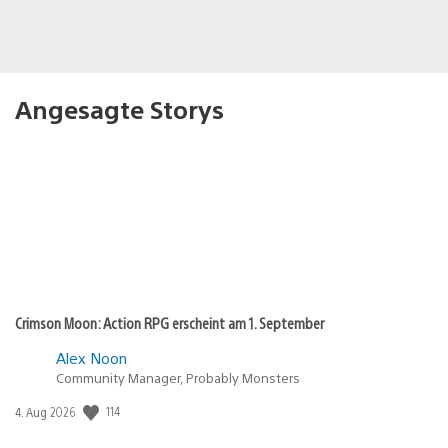
Angesagte Storys
Crimson Moon: Action RPG erscheint am 1. September
Alex Noon
Community Manager, Probably Monsters
Veröffentlichungsdatum:
114
4. Aug 2026