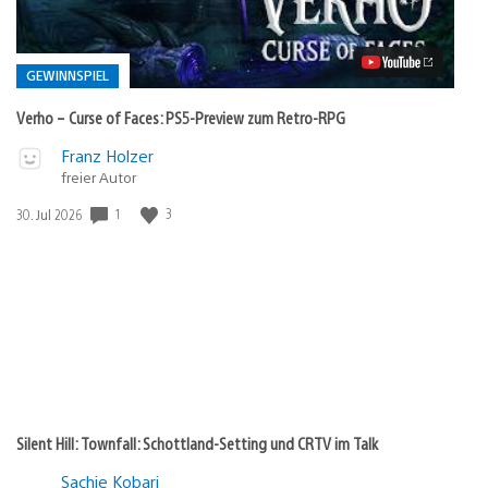
of
Faces:
PS5-
Preview
GEWINNSPIEL
zum
Retro-
Verho – Curse of Faces: PS5-Preview zum Retro-RPG
RPG
Video
Veröffentlicht
Franz Holzer
abspielen
in:
freier Autor
Gewinnspiel
Veröffentlichungsdatum:
1
3
30. Jul 2026
Silent Hill: Townfall: Schottland-Setting und CRTV im Talk
Sachie Kobari