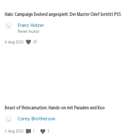
Halo: Campaign Evolved angespielt: Der Master Chief betritt PS5
Franz Holzer
freier Autor
Veröffentlichungsdatum:
20
4. Aug 2026
Beast of Reincarnation: Hands-on mit Paraden und Koo
Corey Brotherson
Veröffentlichungsdatum:
1
3
3. Aug 2026