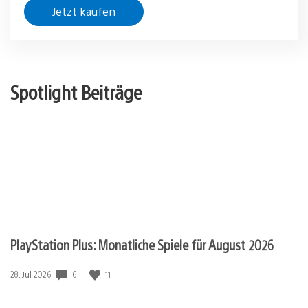
Jetzt kaufen
Spotlight Beiträge
PlayStation Plus: Monatliche Spiele für August 2026
Veröffentlichungsdatum:
6
11
28. Jul 2026