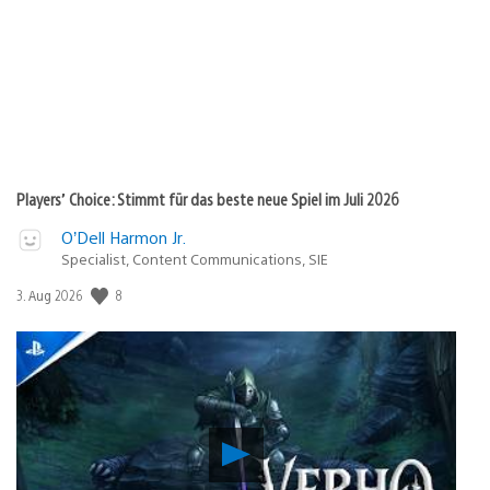
Players’ Choice: Stimmt für das beste neue Spiel im Juli 2026
O’Dell Harmon Jr.
Specialist, Content Communications, SIE
Veröffentlichungsdatum:
8
3. Aug 2026
Verho
–
Curse