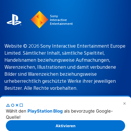
region
Sony
Interactive
Entertainment
Website © 2026 Sony Interactive Entertainment Europe
Limited. Sämtlicher Inhalt, sämtliche Spieltitel,
Handelsnamen beziehungsweise Aufmachungen,
Warenzeichen, Illustrationen und damit verbundene
Bilder sind Warenzeichen beziehungsweise
urheberrechtlich geschützte Werke ihrer jeweiligen
Besitzer. Alle Rechte vorbehalten.
✕
△○✕☐
Nutzungsbedingungen
Datenschutzrichtlinie
Wählt den
PlayStation Blog
als bevorzugte Google-
Quelle!
Rechtliche Hinweise
Aktivieren