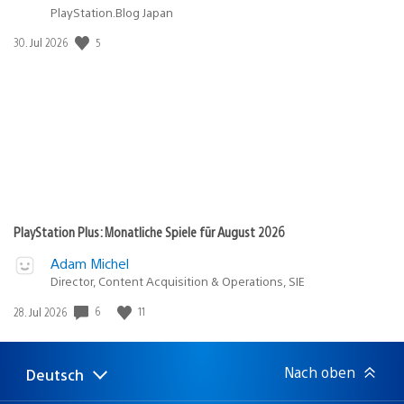
PlayStation.Blog Japan
Veröffentlichungsdatum:
5
30. Jul 2026
PlayStation Plus: Monatliche Spiele für August 2026
Adam Michel
Director, Content Acquisition & Operations, SIE
Veröffentlichungsdatum:
6
11
28. Jul 2026
Nach oben
Deutsch
Select
Aktuelle
a
Region: