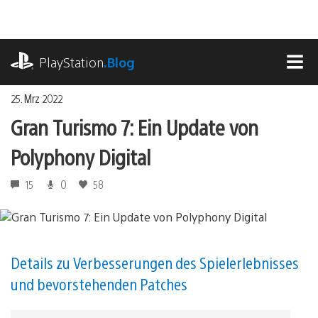
Zum
Inhalt
springen
playstation.com
PlayStation
.Blog
MEN
25. Mrz 2022
Gran Turismo 7: Ein Update von
Polyphony Digital
15
0
58
Details zu Verbesserungen des Spielerlebnisses
und bevorstehenden Patches