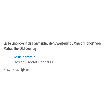
Erste Einblicke in das Gameplay der Erweiterung „Man of Honor“ von
Mafia: The Old Country
Josh Zammit
Design Director, Hangar 13
Veröffentlichungsdatum:
87
4. Aug 2026