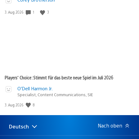
Veröffentlichungsdatum:
1
3
3. Aug 2026
Players’ Choice: Stimmt für das beste neue Spiel im Juli 2026
O’Dell Harmon Jr.
Specialist, Content Communications, SIE
Veröffentlichungsdatum:
8
3. Aug 2026
Nach oben
Deutsch
Select
Aktuelle
a
Region:
region