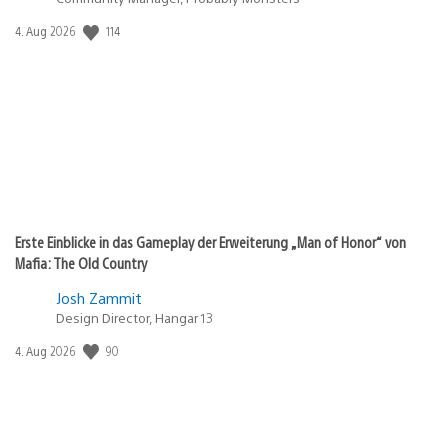
Veröffentlichungsdatum:
114
4. Aug 2026
Erste Einblicke in das Gameplay der Erweiterung „Man of Honor“ von
Mafia: The Old Country
Josh Zammit
Design Director, Hangar 13
Veröffentlichungsdatum:
90
4. Aug 2026