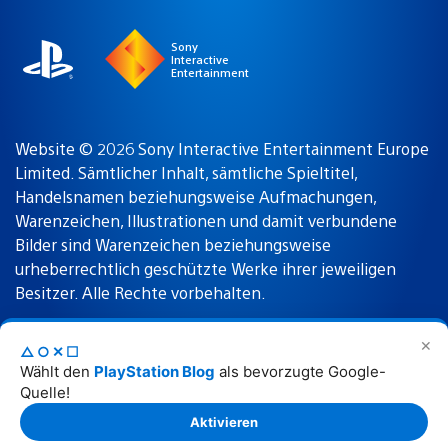
Sony
Interactive
Entertainment
Website © 2026 Sony Interactive Entertainment Europe
Limited. Sämtlicher Inhalt, sämtliche Spieltitel,
Handelsnamen beziehungsweise Aufmachungen,
Warenzeichen, Illustrationen und damit verbundene
Bilder sind Warenzeichen beziehungsweise
urheberrechtlich geschützte Werke ihrer jeweiligen
Besitzer. Alle Rechte vorbehalten.
✕
△○✕☐
Nutzungsbedingungen
Datenschutzrichtlinie
Wählt den
PlayStation Blog
als bevorzugte Google-
Quelle!
Rechtliche Hinweise
Aktivieren