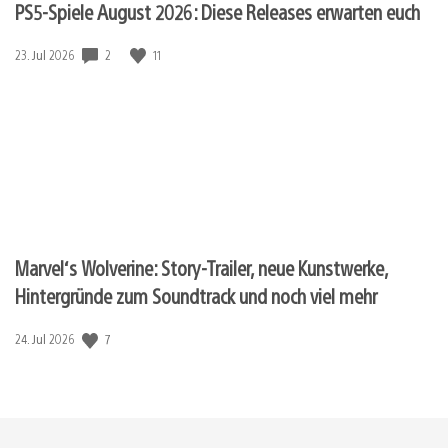
PS5-Spiele August 2026: Diese Releases erwarten euch
Veröffentlichungsdatum:
2
11
23. Jul 2026
Marvel‘s Wolverine: Story-Trailer, neue Kunstwerke,
Hintergründe zum Soundtrack und noch viel mehr
Veröffentlichungsdatum:
7
24. Jul 2026