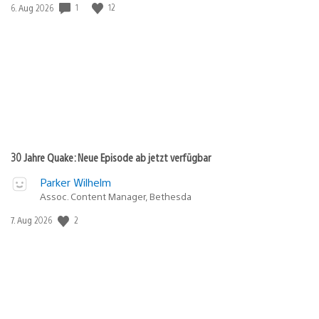
Veröffentlichungsdatum:
1
12
6. Aug 2026
30 Jahre Quake: Neue Episode ab jetzt verfügbar
Parker Wilhelm
Assoc. Content Manager, Bethesda
Veröffentlichungsdatum:
2
7. Aug 2026