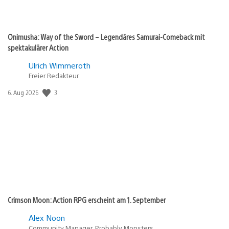
Onimusha: Way of the Sword – Legendäres Samurai-Comeback mit
spektakulärer Action
Ulrich Wimmeroth
Freier Redakteur
Veröffentlichungsdatum:
3
6. Aug 2026
Crimson Moon: Action RPG erscheint am 1. September
Alex Noon
Community Manager, Probably Monsters