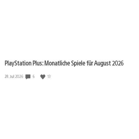
PlayStation Plus: Monatliche Spiele für August 2026
Veröffentlichungsdatum:
6
13
28. Jul 2026