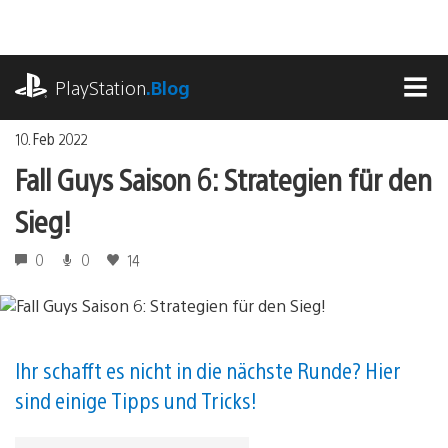
Zum
Inhalt
springen
playstation.com
PlayStation
.Blog
MEN
10. Feb 2022
Fall Guys Saison 6: Strategien für den
Sieg!
0
0
14
Ihr schafft es nicht in die nächste Runde? Hier
sind einige Tipps und Tricks!