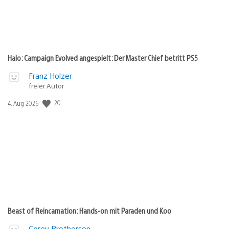
Halo: Campaign Evolved angespielt: Der Master Chief betritt PS5
Franz Holzer
freier Autor
Veröffentlichungsdatum:
20
4. Aug 2026
Beast of Reincarnation: Hands-on mit Paraden und Koo
Corey Brotherson