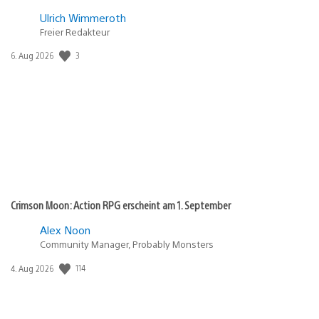
Ulrich Wimmeroth
Freier Redakteur
Veröffentlichungsdatum:
3
6. Aug 2026
Crimson Moon: Action RPG erscheint am 1. September
Alex Noon
Community Manager, Probably Monsters
Veröffentlichungsdatum:
114
4. Aug 2026