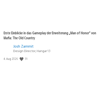
Erste Einblicke in das Gameplay der Erweiterung „Man of Honor“ von
Mafia: The Old Country
Josh Zammit
Design Director, Hangar 13
Veröffentlichungsdatum:
91
4. Aug 2026