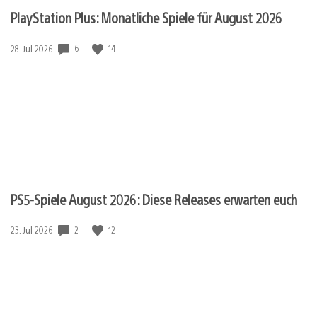
PlayStation Plus: Monatliche Spiele für August 2026
Veröffentlichungsdatum:
6
14
28. Jul 2026
PS5-Spiele August 2026: Diese Releases erwarten euch
Veröffentlichungsdatum:
2
12
23. Jul 2026