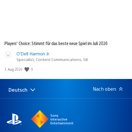
Players’ Choice: Stimmt für das beste neue Spiel im Juli 2026
O’Dell Harmon Jr.
Specialist, Content Communications, SIE
Veröffentlichungsdatum:
9
3. Aug 2026
Nach oben
Deutsch
Select
Aktuelle
a
Region:
region
Sony
Interactive
Entertainment