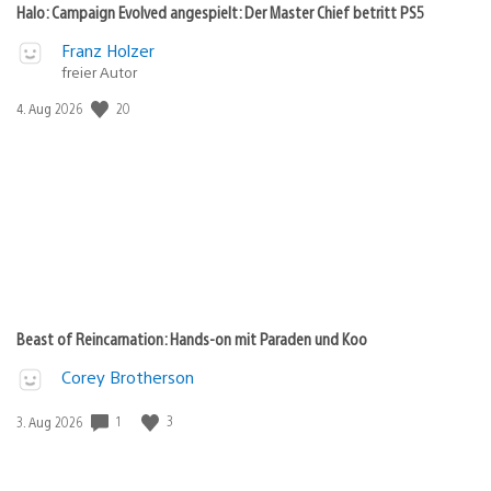
Halo: Campaign Evolved angespielt: Der Master Chief betritt PS5
Franz Holzer
freier Autor
Veröffentlichungsdatum:
20
4. Aug 2026
Beast of Reincarnation: Hands-on mit Paraden und Koo
Corey Brotherson
Veröffentlichungsdatum:
1
3
3. Aug 2026