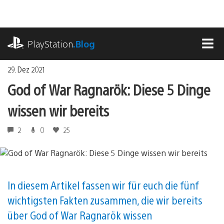
Zum
Inhalt
springen
playstation.com
PlayStation
.Blog
MEN
29. Dez 2021
God of War Ragnarök: Diese 5 Dinge
wissen wir bereits
2
0
25
In diesem Artikel fassen wir für euch die fünf
wichtigsten Fakten zusammen, die wir bereits
über God of War Ragnarök wissen