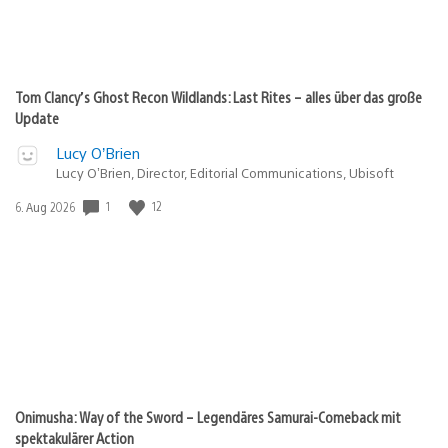
Tom Clancy’s Ghost Recon Wildlands: Last Rites – alles über das große
Update
Lucy O’Brien
Lucy O’Brien, Director, Editorial Communications, Ubisoft
Veröffentlichungsdatum:
1
12
6. Aug 2026
Onimusha: Way of the Sword – Legendäres Samurai-Comeback mit
spektakulärer Action