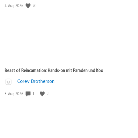
Veröffentlichungsdatum:
20
4. Aug 2026
Beast of Reincarnation: Hands-on mit Paraden und Koo
Corey Brotherson
Veröffentlichungsdatum:
1
3
3. Aug 2026