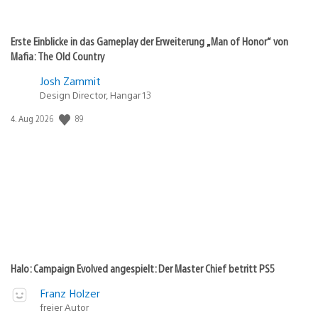
Erste Einblicke in das Gameplay der Erweiterung „Man of Honor“ von
Mafia: The Old Country
Josh Zammit
Design Director, Hangar 13
Veröffentlichungsdatum:
89
4. Aug 2026
Halo: Campaign Evolved angespielt: Der Master Chief betritt PS5
Franz Holzer
freier Autor