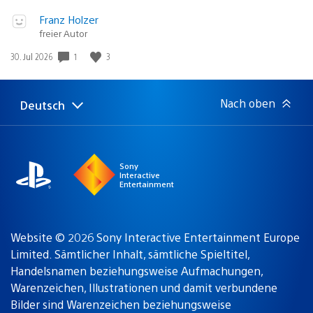
RPG
Video
Veröffentlicht
Franz Holzer
abspielen
in:
freier Autor
Gewinnspiel
Veröffentlichungsdatum:
1
3
30. Jul 2026
Nach oben
Deutsch
Select
Aktuelle
a
Region:
region
Sony
Interactive
Entertainment
Website © 2026 Sony Interactive Entertainment Europe
Limited. Sämtlicher Inhalt, sämtliche Spieltitel,
Handelsnamen beziehungsweise Aufmachungen,
Warenzeichen, Illustrationen und damit verbundene
Bilder sind Warenzeichen beziehungsweise