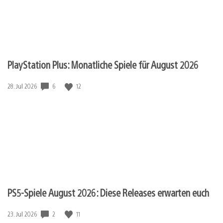
PlayStation Plus: Monatliche Spiele für August 2026
Veröffentlichungsdatum:
6
12
28. Jul 2026
PS5-Spiele August 2026: Diese Releases erwarten euch
Veröffentlichungsdatum:
2
11
23. Jul 2026