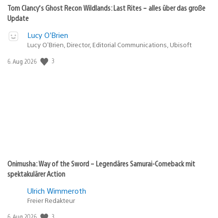
Tom Clancy’s Ghost Recon Wildlands: Last Rites – alles über das große
Update
Lucy O’Brien
Lucy O’Brien, Director, Editorial Communications, Ubisoft
Veröffentlichungsdatum:
3
6. Aug 2026
Onimusha: Way of the Sword – Legendäres Samurai-Comeback mit
spektakulärer Action
Ulrich Wimmeroth
Freier Redakteur
Veröffentlichungsdatum:
3
6. Aug 2026