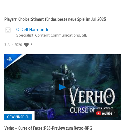
Players’ Choice: Stimmt für das beste neue Spiel im Juli 2026
O’Dell Harmon Jr.
Specialist, Content Communications, SIE
Veröffentlichungsdatum:
8
3. Aug 2026
Verho
–
Curse
of
Faces:
PS5-
Preview
GEWINNSPIEL
zum
Retro-
Verho – Curse of Faces: PS5-Preview zum Retro-RPG