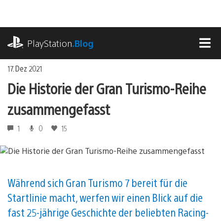
Zum
Inhalt
springen
playstation.com
PlayStation
.Blog
MEN
17. Dez 2021
Die Historie der Gran Turismo-Reihe
zusammengefasst
1
0
15
Während sich Gran Turismo 7 bereit für die
Startlinie macht, werfen wir einen Blick auf die
fast 25-jährige Geschichte der beliebten Racing-