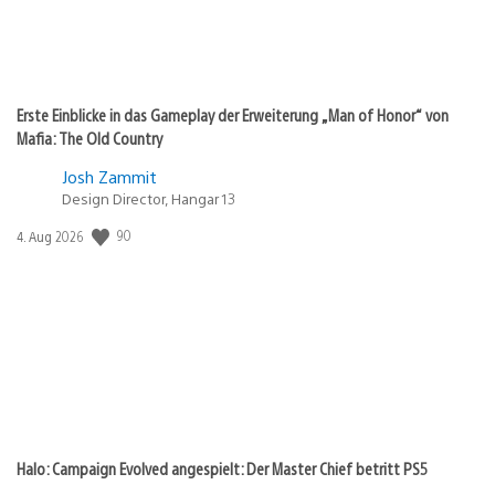
Erste Einblicke in das Gameplay der Erweiterung „Man of Honor“ von
Mafia: The Old Country
Josh Zammit
Design Director, Hangar 13
Veröffentlichungsdatum:
90
4. Aug 2026
Halo: Campaign Evolved angespielt: Der Master Chief betritt PS5