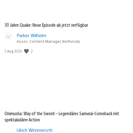
30 Jahre Quake: Neue Episode ab jetzt verfügbar
Parker Wilhelm
Assoc. Content Manager, Bethesda
Veröffentlichungsdatum:
2
7. Aug 2026
Onimusha: Way of the Sword – Legendäres Samurai-Comeback mit
spektakulärer Action
Ulrich Wimmeroth