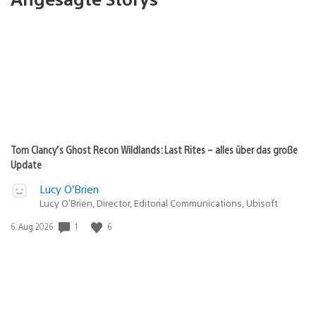
Tom Clancy’s Ghost Recon Wildlands: Last Rites – alles über das große
Update
Lucy O’Brien
Lucy O’Brien, Director, Editorial Communications, Ubisoft
Veröffentlichungsdatum:
1
6
6. Aug 2026