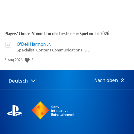
Players’ Choice: Stimmt für das beste neue Spiel im Juli 2026
O’Dell Harmon Jr.
Specialist, Content Communications, SIE
Veröffentlichungsdatum:
8
3. Aug 2026
Nach oben
Deutsch
Select
Aktuelle
a
Region:
region
Sony
Interactive
Entertainment