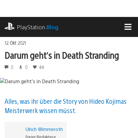
Zum
Inhalt
springen
playstation.com
PlayStation
.Blog
MEN
12. Okt 2021
Darum geht’s in Death Stranding
0
0
44
Alles, was ihr über die Story von Hideo Kojimas
Meisterwerk wissen müsst.
Ulrich Wimmeroth
Freier Redakteur