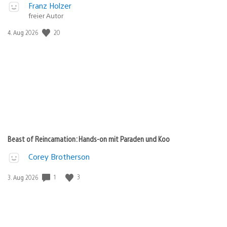
Franz Holzer
freier Autor
Veröffentlichungsdatum:
20
4. Aug 2026
Beast of Reincarnation: Hands-on mit Paraden und Koo
Corey Brotherson
Veröffentlichungsdatum:
1
3
3. Aug 2026