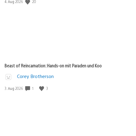
Veröffentlichungsdatum:
20
4. Aug 2026
Beast of Reincarnation: Hands-on mit Paraden und Koo
Corey Brotherson
Veröffentlichungsdatum:
1
3
3. Aug 2026