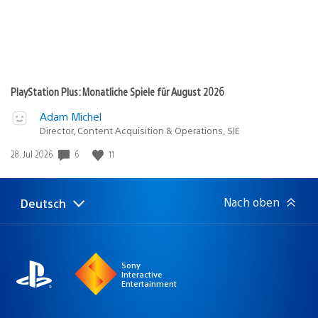
PlayStation Plus: Monatliche Spiele für August 2026
Adam Michel
Director, Content Acquisition & Operations, SIE
Veröffentlichungsdatum:
6
11
28. Jul 2026
Nach oben
Deutsch
Select
Aktuelle
a
Region:
region
Sony
Interactive
Entertainment