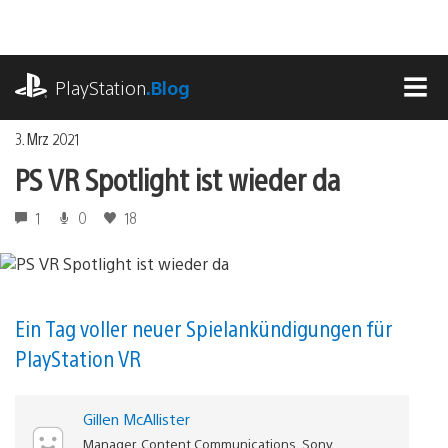
Zum
Inhalt
springen
playstation.com
PlayStation
.Blog
MEN
3. Mrz 2021
PS VR Spotlight ist wieder da
1
0
18
Ein Tag voller neuer Spielankündigungen für
PlayStation VR
Gillen McAllister
Manager, Content Communications, Sony