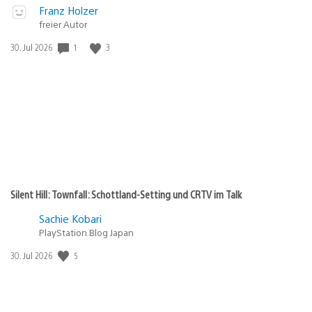
Video
Veröffentlicht
Franz Holzer
abspielen
in:
freier Autor
Gewinnspiel
Veröffentlichungsdatum:
1
3
30. Jul 2026
Silent Hill: Townfall: Schottland-Setting und CRTV im Talk
Sachie Kobari
PlayStation.Blog Japan
Veröffentlichungsdatum:
5
30. Jul 2026