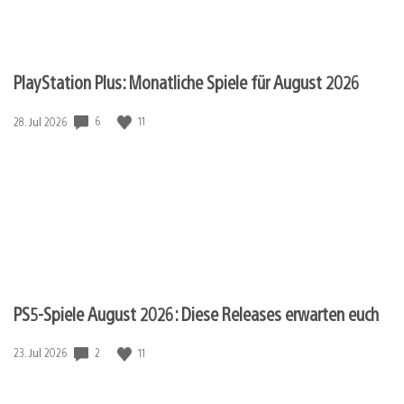
PlayStation Plus: Monatliche Spiele für August 2026
Veröffentlichungsdatum:
6
11
28. Jul 2026
PS5-Spiele August 2026: Diese Releases erwarten euch
Veröffentlichungsdatum:
2
11
23. Jul 2026