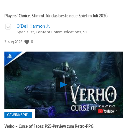
Players’ Choice: Stimmt für das beste neue Spiel im Juli 2026
O’Dell Harmon Jr.
Specialist, Content Communications, SIE
Veröffentlichungsdatum:
8
3. Aug 2026
Verho
–
Curse
of
Faces:
PS5-
Preview
GEWINNSPIEL
zum
Retro-
Verho – Curse of Faces: PS5-Preview zum Retro-RPG
RPG