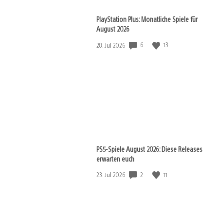
PlayStation Plus: Monatliche Spiele für
August 2026
Veröffentlichungsdatum:
6
13
28. Jul 2026
PS5-Spiele August 2026: Diese Releases
erwarten euch
Veröffentlichungsdatum:
2
11
23. Jul 2026