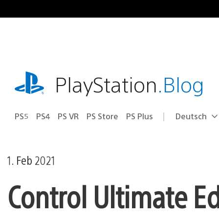
Zum
Inhalt
springen
playstation.com
PlayStation
.Blog
PS5
PS4
PS VR
PS Store
PS Plus
Deutsch
Select
Aktuelle
a
Region:
region
1. Feb 2021
Control Ultimate Ed