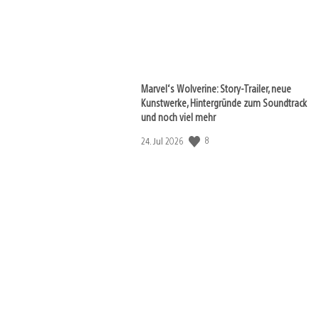
Marvel‘s Wolverine: Story-Trailer, neue
Kunstwerke, Hintergründe zum Soundtrack
und noch viel mehr
Veröffentlichungsdatum:
8
24. Jul 2026