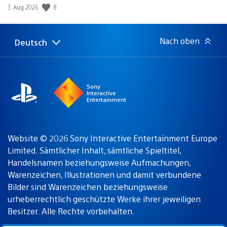
8
Veröffentlichungsdatum:
3. Aug 2026
Nach oben
Deutsch
Select
Aktuelle
a
Region:
region
Sony
Interactive
Entertainment
Website © 2026 Sony Interactive Entertainment Europe
Limited. Sämtlicher Inhalt, sämtliche Spieltitel,
Handelsnamen beziehungsweise Aufmachungen,
Warenzeichen, Illustrationen und damit verbundene
Bilder sind Warenzeichen beziehungsweise
urheberrechtlich geschützte Werke ihrer jeweiligen
Besitzer. Alle Rechte vorbehalten.