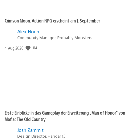
Crimson Moon: Action RPG erscheint am 1. September
Alex Noon
Community Manager, Probably Monsters
114
Veröffentlichungsdatum:
4. Aug 2026
Erste Einblicke in das Gameplay der Erweiterung „Man of Honor“ von
Mafia: The Old Country
Josh Zammit
Design Director, Hangar 13