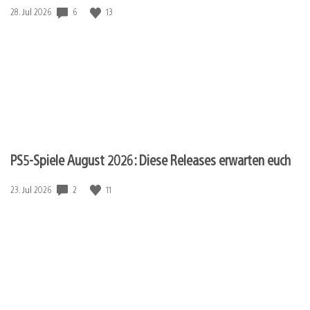
6
13
Veröffentlichungsdatum:
28. Jul 2026
PS5-Spiele August 2026: Diese Releases erwarten euch
2
11
Veröffentlichungsdatum:
23. Jul 2026