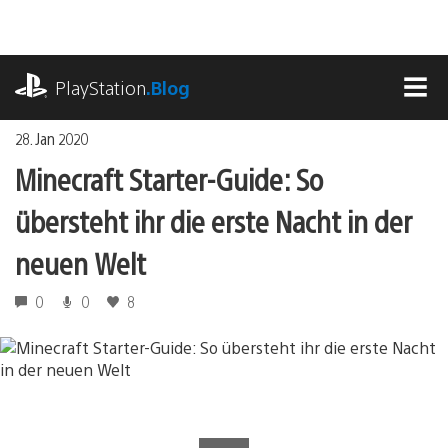
Zum
Inhalt
springen
playstation.com
PlayStation
.Blog
MEN
28. Jan 2020
Minecraft Starter-Guide: So
übersteht ihr die erste Nacht in der
neuen Welt
0
0
8