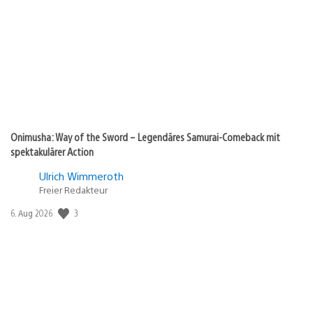
Onimusha: Way of the Sword – Legendäres Samurai-Comeback mit
spektakulärer Action
Ulrich Wimmeroth
Freier Redakteur
3
Veröffentlichungsdatum:
6. Aug 2026