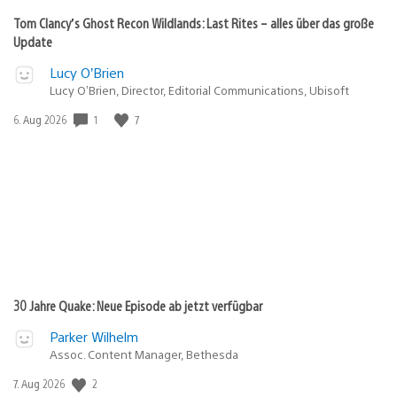
Tom Clancy’s Ghost Recon Wildlands: Last Rites – alles über das große
Update
Lucy O’Brien
Lucy O’Brien, Director, Editorial Communications, Ubisoft
1
7
Veröffentlichungsdatum:
6. Aug 2026
30 Jahre Quake: Neue Episode ab jetzt verfügbar
Parker Wilhelm
Assoc. Content Manager, Bethesda
2
Veröffentlichungsdatum:
7. Aug 2026