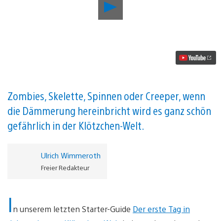
Minecraft
Starter-
Guide:
So
übersteht
ihr
die
erste
Nacht
in
der
Zombies, Skelette, Spinnen oder Creeper, wenn
neuen
die Dämmerung hereinbricht wird es ganz schön
Welt
Video
gefährlich in der Klötzchen-Welt.
abspielen
Ulrich Wimmeroth
Freier Redakteur
I
n unserem letzten Starter-Guide
Der erste Tag in