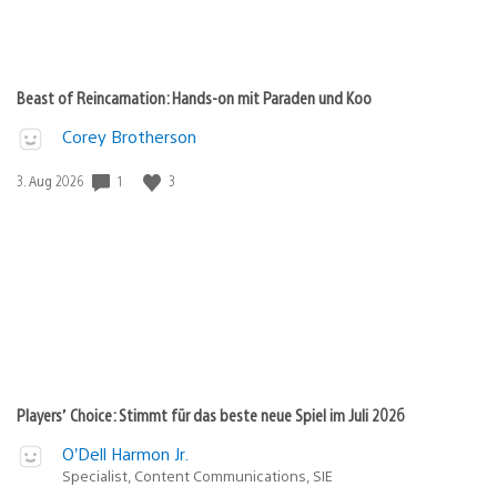
Beast of Reincarnation: Hands-on mit Paraden und Koo
Corey Brotherson
1
3
Veröffentlichungsdatum:
3. Aug 2026
Players’ Choice: Stimmt für das beste neue Spiel im Juli 2026
O’Dell Harmon Jr.
Specialist, Content Communications, SIE