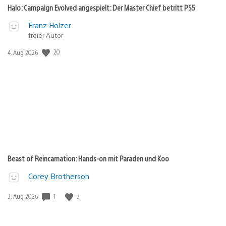
Halo: Campaign Evolved angespielt: Der Master Chief betritt PS5
Franz Holzer
freier Autor
20
Veröffentlichungsdatum:
4. Aug 2026
Beast of Reincarnation: Hands-on mit Paraden und Koo
Corey Brotherson
1
3
Veröffentlichungsdatum:
3. Aug 2026