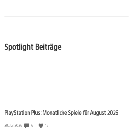
Spotlight Beiträge
PlayStation Plus: Monatliche Spiele für August 2026
6
13
Veröffentlichungsdatum:
28. Jul 2026