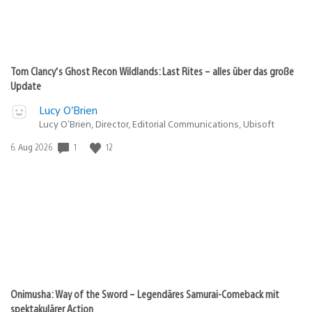
Tom Clancy’s Ghost Recon Wildlands: Last Rites – alles über das große
Update
Lucy O’Brien
Lucy O’Brien, Director, Editorial Communications, Ubisoft
1
12
Veröffentlichungsdatum:
6. Aug 2026
Onimusha: Way of the Sword – Legendäres Samurai-Comeback mit
spektakulärer Action