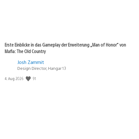
Erste Einblicke in das Gameplay der Erweiterung „Man of Honor“ von
Mafia: The Old Country
Josh Zammit
Design Director, Hangar 13
91
Veröffentlichungsdatum:
4. Aug 2026