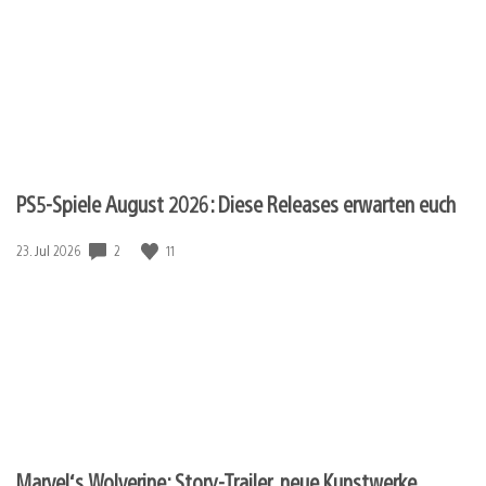
PS5-Spiele August 2026: Diese Releases erwarten euch
2
11
Veröffentlichungsdatum:
23. Jul 2026
Marvel‘s Wolverine: Story-Trailer, neue Kunstwerke,