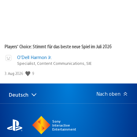
Players’ Choice: Stimmt für das beste neue Spiel im Juli 2026
O’Dell Harmon Jr.
Specialist, Content Communications, SIE
9
Veröffentlichungsdatum:
3. Aug 2026
Nach oben
Deutsch
Select
Aktuelle
a
Region:
region
Sony
Interactive
Entertainment