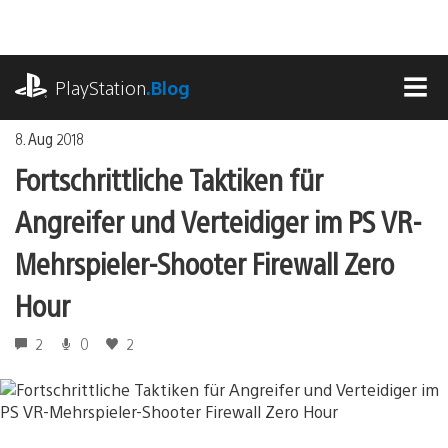
Zum
Inhalt
springen
playstation.com
PlayStation
.Blog
MEN
8. Aug 2018
Fortschrittliche Taktiken für
Angreifer und Verteidiger im PS VR-
Mehrspieler-Shooter Firewall Zero
Hour
2
0
2