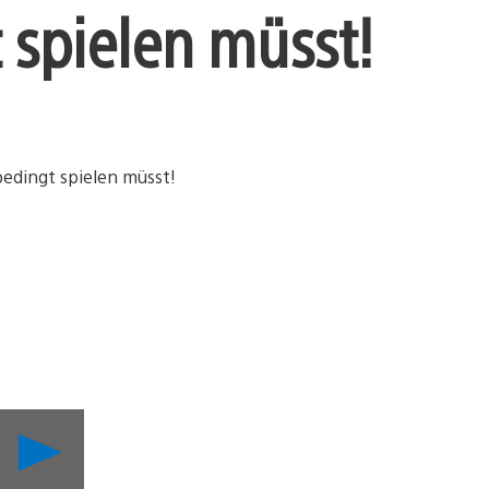
spielen müsst!
Secret
of
Mana: