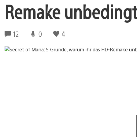
Remake unbedingt 
12
0
4