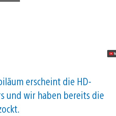
5
Gründe,
warum
ihr
das
HD-
Remake
unbedingt
spielen
müsst!
Video
abspielen
biläum erscheint die HD-
s und wir haben bereits die
ockt.