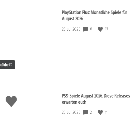
PlayStation Plus: Monatliche Spiele für
August 2026
6
13
Veröffentlichungsdatum:
28. Jul 2026
PS5-Spiele August 2026: Diese Releases
Gefällt
erwarten euch
mir
2
11
Veröffentlichungsdatum:
23. Jul 2026