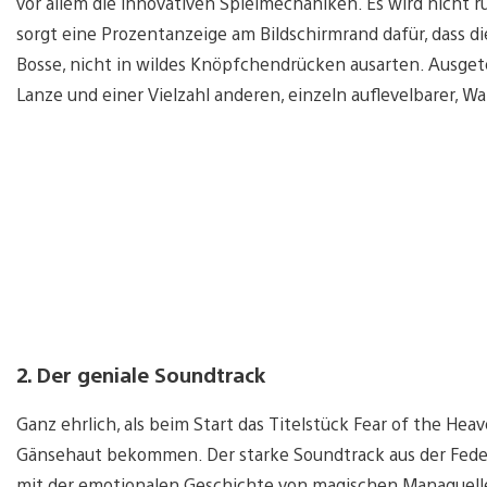
vor allem die innovativen Spielmechaniken. Es wird nicht r
sorgt eine Prozentanzeige am Bildschirmrand dafür, dass 
Bosse, nicht in wildes Knöpfchendrücken ausarten. Ausgete
Lanze und einer Vielzahl anderen, einzeln auflevelbarer, Wa
2. Der geniale Soundtrack
Ganz ehrlich, als beim Start das Titelstück Fear of the He
Gänsehaut bekommen. Der starke Soundtrack aus der Feder
mit der emotionalen Geschichte von magischen Manaquell