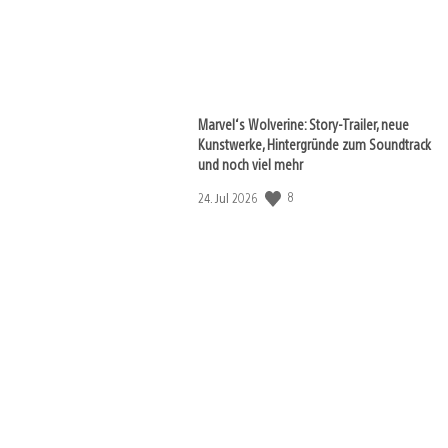
Marvel‘s Wolverine: Story-Trailer, neue
Kunstwerke, Hintergründe zum Soundtrack
und noch viel mehr
8
Veröffentlichungsdatum:
24. Jul 2026