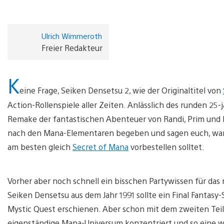
Ulrich Wimmeroth
Freier Redakteur
K
eine Frage, Seiken Densetsu 2, wie der Originaltitel von
Action-Rollenspiele aller Zeiten. Anlässlich des runden 25-
Remake der fantastischen Abenteuer von Randi, Prim und P
nach den Mana-Elementaren begeben und sagen euch, warum
am besten gleich
Secret of Mana
vorbestellen solltet.
Vorher aber noch schnell ein bisschen Partywissen für das 
Seiken Densetsu aus dem Jahr 1991 sollte ein Final Fantasy
Mystic Quest erschienen. Aber schon mit dem zweiten Teil 
eigenständige Mana-Universum konzentriert und so eine we