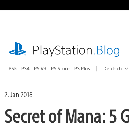
Zum
Inhalt
springen
playstation.com
PlayStation
.Blog
PS5
PS4
PS VR
PS Store
PS Plus
Deutsch
Select
Aktuelle
a
Region:
region
2. Jan 2018
Secret of Mana: 5 