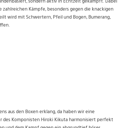
undenbasiert, sondern aktiv in Echtzeit gekämpft. Dabei
die zahlreichen Kämpfe, besonders gegen die knackigen
ilt wird mit Schwertern, Pfeil und Bogen, Bumerang,
ffen.
avens aus den Boxen erklang, da haben wir eine
 des Komponisten Hiroki Kikuta harmonisiert perfekt
en und dem Kampf gegen ein abgrundtief böses