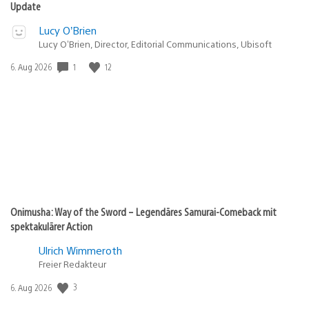
Update
Lucy O’Brien
Lucy O’Brien, Director, Editorial Communications, Ubisoft
1
12
Veröffentlichungsdatum:
6. Aug 2026
Onimusha: Way of the Sword – Legendäres Samurai-Comeback mit
spektakulärer Action
Ulrich Wimmeroth
Freier Redakteur
3
Veröffentlichungsdatum:
6. Aug 2026