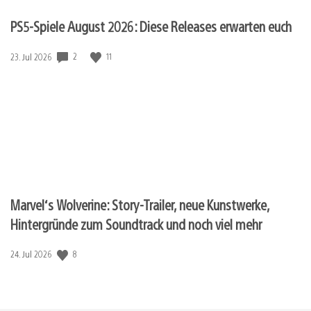
PS5-Spiele August 2026: Diese Releases erwarten euch
2
11
Veröffentlichungsdatum:
23. Jul 2026
Marvel‘s Wolverine: Story-Trailer, neue Kunstwerke,
Hintergründe zum Soundtrack und noch viel mehr
8
Veröffentlichungsdatum:
24. Jul 2026