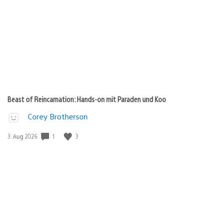
Beast of Reincarnation: Hands-on mit Paraden und Koo
Corey Brotherson
1
3
Veröffentlichungsdatum:
3. Aug 2026