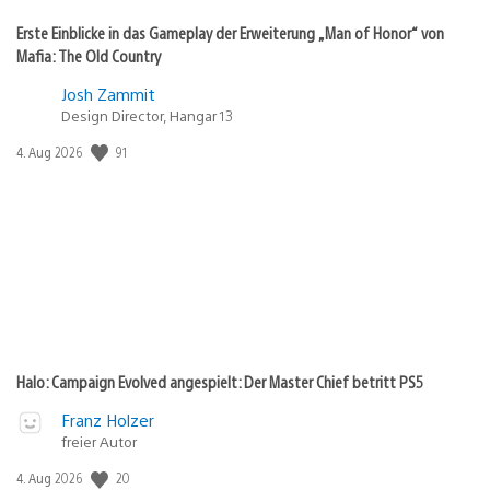
Erste Einblicke in das Gameplay der Erweiterung „Man of Honor“ von
Mafia: The Old Country
Josh Zammit
Design Director, Hangar 13
91
Veröffentlichungsdatum:
4. Aug 2026
Halo: Campaign Evolved angespielt: Der Master Chief betritt PS5
Franz Holzer
freier Autor
20
Veröffentlichungsdatum:
4. Aug 2026