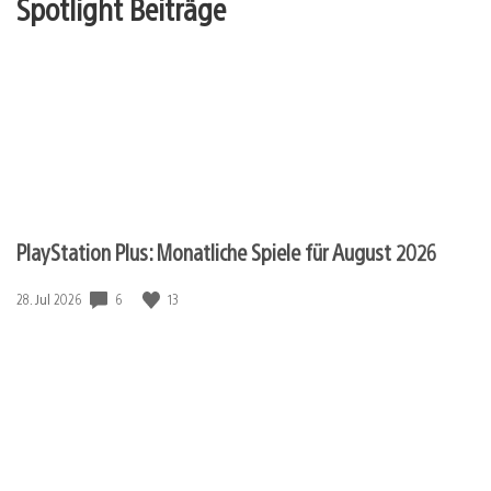
Spotlight Beiträge
PlayStation Plus: Monatliche Spiele für August 2026
6
13
Veröffentlichungsdatum:
28. Jul 2026