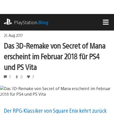
Zum
Inhalt
springen
playstation.com
PlayStation
.Blog
MEN
25. Aug 2017
Das 3D-Remake von Secret of Mana
erscheint im Februar 2018 für PS4
und PS Vita
7
0
7
Der RPG-Klassiker von Square Enix kehrt zurück