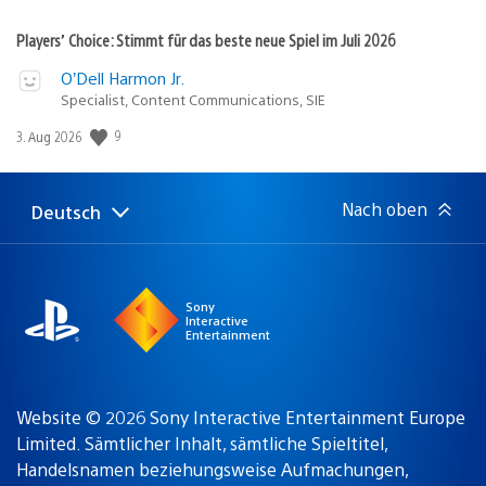
Players’ Choice: Stimmt für das beste neue Spiel im Juli 2026
O’Dell Harmon Jr.
Specialist, Content Communications, SIE
9
Veröffentlichungsdatum:
3. Aug 2026
Nach oben
Deutsch
Select
Aktuelle
a
Region:
region
Sony
Interactive
Entertainment
Website © 2026 Sony Interactive Entertainment Europe
Limited. Sämtlicher Inhalt, sämtliche Spieltitel,
Handelsnamen beziehungsweise Aufmachungen,