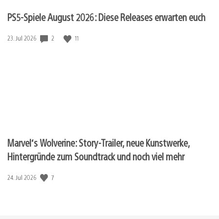
PS5-Spiele August 2026: Diese Releases erwarten euch
2
11
Veröffentlichungsdatum:
23. Jul 2026
Marvel‘s Wolverine: Story-Trailer, neue Kunstwerke,
Hintergründe zum Soundtrack und noch viel mehr
7
Veröffentlichungsdatum:
24. Jul 2026