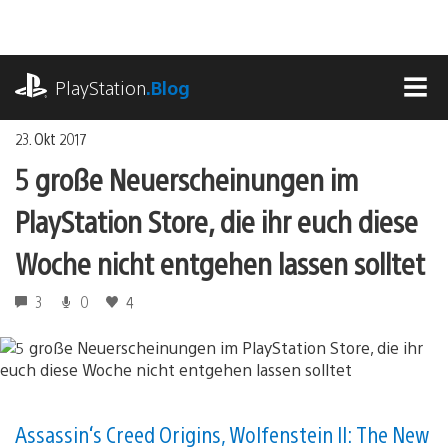
Zum
Inhalt
springen
playstation.com
PlayStation
.Blog
MEN
23. Okt 2017
5 große Neuerscheinungen im
PlayStation Store, die ihr euch diese
Woche nicht entgehen lassen solltet
3
0
4
Assassin‘s Creed Origins, Wolfenstein II: The New