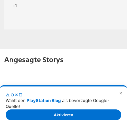
+1
Angesagte Storys
✕
△○✕☐
Wählt den
PlayStation Blog
als bevorzugte Google-
Quelle!
Aktivieren
Tom Clancy’s Ghost Recon Wildlands: Last Rites – alles über das große
Update