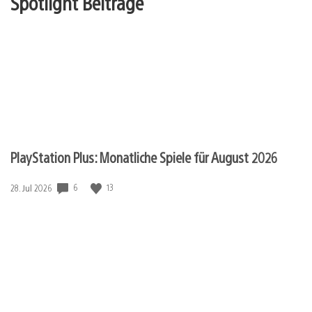
Spotlight Beiträge
PlayStation Plus: Monatliche Spiele für August 2026
6
13
Veröffentlichungsdatum:
28. Jul 2026