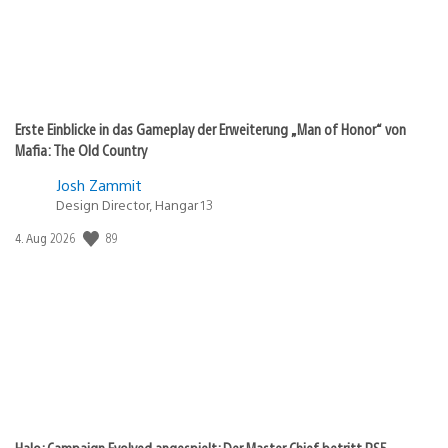
Erste Einblicke in das Gameplay der Erweiterung „Man of Honor“ von
Mafia: The Old Country
Josh Zammit
Design Director, Hangar 13
89
Veröffentlichungsdatum:
4. Aug 2026
Halo: Campaign Evolved angespielt: Der Master Chief betritt PS5