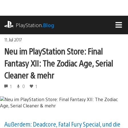
Zum
Inhalt
springen
playstation.com
PlayStation
.Blog
MEN
11. Jul 2017
Neu im PlayStation Store: Final
Fantasy XII: The Zodiac Age, Serial
Cleaner & mehr
1
0
1
Außerdem: Deadcore, Fatal Fury Special, und die