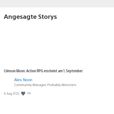
Angesagte Storys
Crimson Moon: Action RPG erscheint am 1. September
Alex Noon
Community Manager, Probably Monsters
114
Veröffentlichungsdatum:
4. Aug 2026