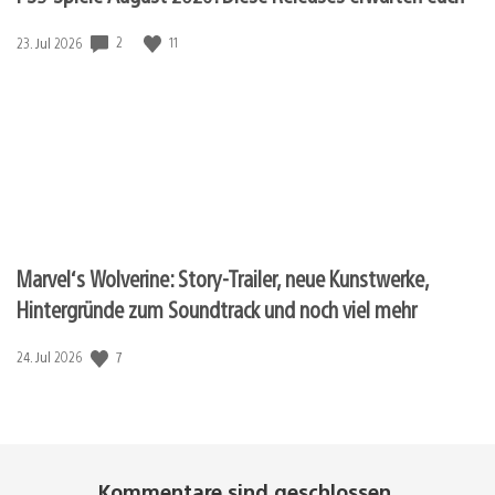
2
11
Veröffentlichungsdatum:
23. Jul 2026
Marvel‘s Wolverine: Story-Trailer, neue Kunstwerke,
Hintergründe zum Soundtrack und noch viel mehr
7
Veröffentlichungsdatum:
24. Jul 2026
Kommentare sind geschlossen.