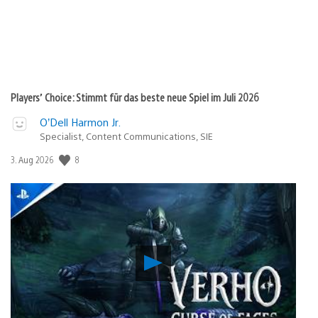
Players’ Choice: Stimmt für das beste neue Spiel im Juli 2026
O’Dell Harmon Jr.
Specialist, Content Communications, SIE
8
Veröffentlichungsdatum:
3. Aug 2026
Verho
–
Curse
of
Faces: