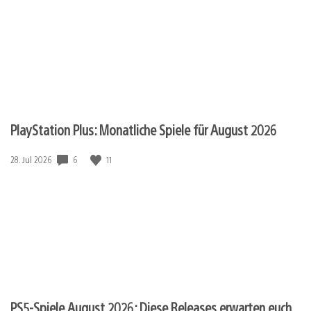
PlayStation Plus: Monatliche Spiele für August 2026
6
11
Veröffentlichungsdatum:
28. Jul 2026
PS5-Spiele August 2026: Diese Releases erwarten euch