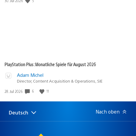
5
Veröffentlichungsdatum:
30. Jul 2026
PlayStation Plus: Monatliche Spiele für August 2026
Adam Michel
Director, Content Acquisition & Operations, SIE
6
11
Veröffentlichungsdatum:
28. Jul 2026
Nach oben
Deutsch
Select
Aktuelle
a
Region:
region