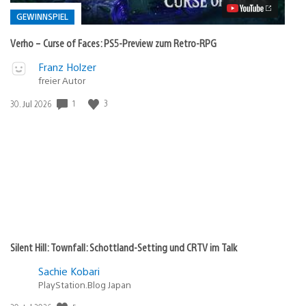
PS5-
Preview
GEWINNSPIEL
zum
Retro-
Verho – Curse of Faces: PS5-Preview zum Retro-RPG
RPG
Video
Veröffentlicht
Franz Holzer
abspielen
freier Autor
in:
Gewinnspiel
1
3
Veröffentlichungsdatum:
30. Jul 2026
Silent Hill: Townfall: Schottland-Setting und CRTV im Talk
Sachie Kobari
PlayStation.Blog Japan