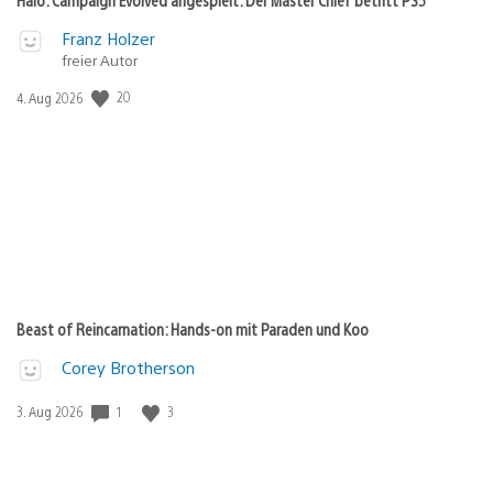
Franz Holzer
freier Autor
20
Veröffentlichungsdatum:
4. Aug 2026
Beast of Reincarnation: Hands-on mit Paraden und Koo
Corey Brotherson
1
3
Veröffentlichungsdatum:
3. Aug 2026