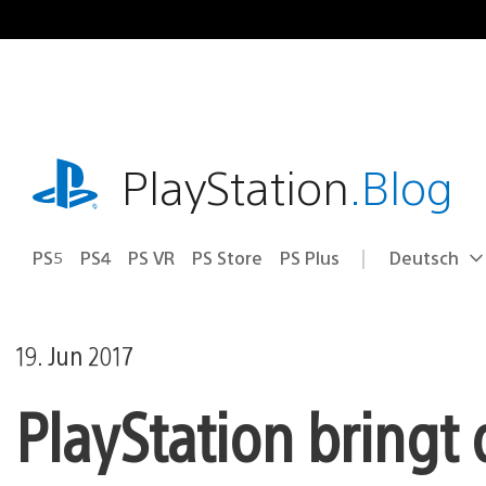
Zum
Inhalt
springen
playstation.com
PlayStation
.Blog
PS5
PS4
PS VR
PS Store
PS Plus
Deutsch
Select
Aktuelle
a
Region:
region
19. Jun 2017
PlayStation bringt