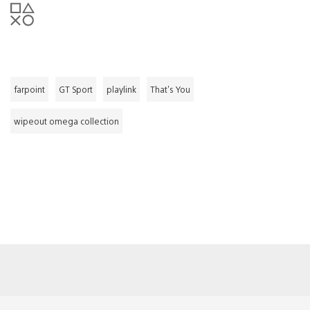
farpoint
GT Sport
playlink
That's You
wipeout omega collection