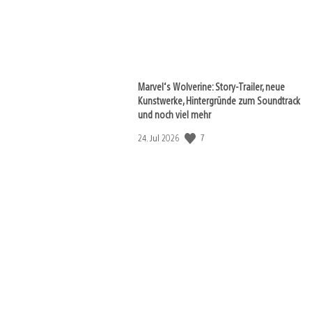
Marvel‘s Wolverine: Story-Trailer, neue
Kunstwerke, Hintergründe zum Soundtrack
und noch viel mehr
7
Veröffentlichungsdatum:
24. Jul 2026