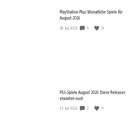
PlayStation Plus: Monatliche Spiele für
August 2026
6
12
Veröffentlichungsdatum:
28. Jul 2026
PS5-Spiele August 2026: Diese Releases
erwarten euch
2
11
Veröffentlichungsdatum:
23. Jul 2026