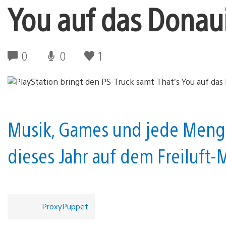
You auf das Donaui
0
0
1
Musik, Games und jede Meng
dieses Jahr auf dem Freiluft-M
ProxyPuppet