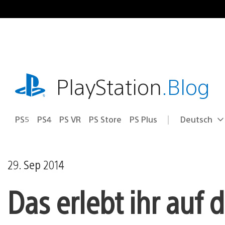
Zum
Inhalt
springen
playstation.com
PlayStation
.Blog
PS5
PS4
PS VR
PS Store
PS Plus
Deutsch
Select
Aktuelle
a
Region:
region
29. Sep 2014
Das erlebt ihr auf 