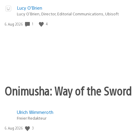
Lucy O’Brien
Lucy O’Brien, Director, Editorial Communications, Ubisoft
1
4
Veröffentlichungsdatum:
6. Aug 2026
Onimusha: Way of the Sword 
Ulrich Wimmeroth
Freier Redakteur
3
Veröffentlichungsdatum:
6. Aug 2026