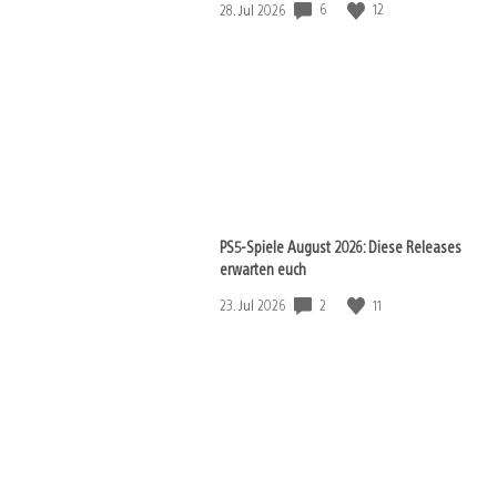
6
12
Veröffentlichungsdatum:
28. Jul 2026
PS5-Spiele August 2026: Diese Releases
erwarten euch
2
11
Veröffentlichungsdatum:
23. Jul 2026