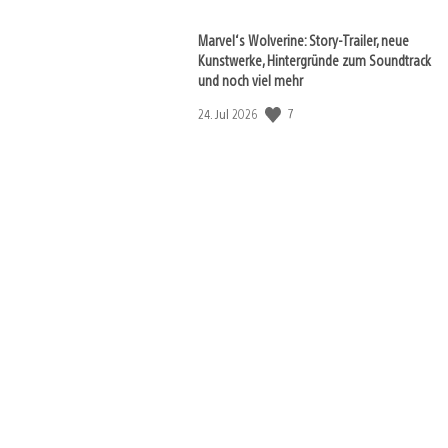
Marvel‘s Wolverine: Story-Trailer, neue
Kunstwerke, Hintergründe zum Soundtrack
und noch viel mehr
7
Veröffentlichungsdatum:
24. Jul 2026