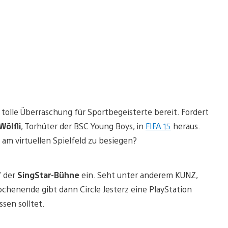
olle Überraschung für Sportbegeisterte bereit. Fordert
Wölfli
, Torhüter der BSC Young Boys, in
FIFA 15
heraus.
e am virtuellen Spielfeld zu besiegen?
f der
SingStar-Bühne
ein. Seht unter anderem KUNZ,
henende gibt dann Circle Jesterz eine PlayStation
sen solltet.