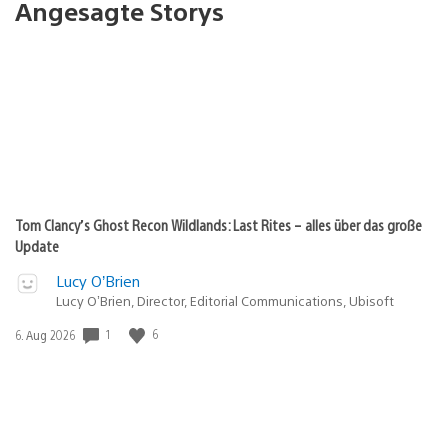
Angesagte Storys
Tom Clancy’s Ghost Recon Wildlands: Last Rites – alles über das große
Update
Lucy O’Brien
Lucy O’Brien, Director, Editorial Communications, Ubisoft
1
6
Veröffentlichungsdatum:
6. Aug 2026