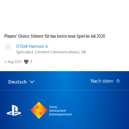
Players’ Choice: Stimmt für das beste neue Spiel im Juli 2026
O’Dell Harmon Jr.
Specialist, Content Communications, SIE
8
Veröffentlichungsdatum:
3. Aug 2026
Nach oben
Deutsch
Select
Aktuelle
a
Region:
region
Sony
Interactive
Entertainment