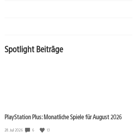
Spotlight Beiträge
PlayStation Plus: Monatliche Spiele für August 2026
6
13
Veröffentlichungsdatum:
28. Jul 2026