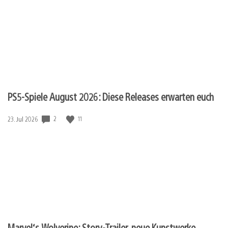
PS5-Spiele August 2026: Diese Releases erwarten euch
2
11
Veröffentlichungsdatum:
23. Jul 2026
Marvel‘s Wolverine: Story-Trailer, neue Kunstwerke,