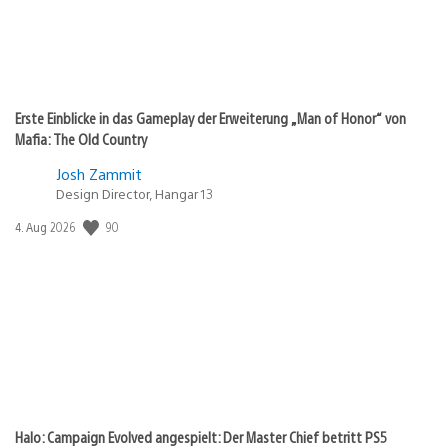
Erste Einblicke in das Gameplay der Erweiterung „Man of Honor“ von
Mafia: The Old Country
Josh Zammit
Design Director, Hangar 13
90
Veröffentlichungsdatum:
4. Aug 2026
Halo: Campaign Evolved angespielt: Der Master Chief betritt PS5