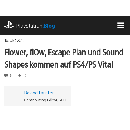
Zum
Inhalt
springen
playstation.com
PlayStation
.Blog
MEN
16. Okt 2013
Flower, flOw, Escape Plan und Sound
Shapes kommen auf PS4/PS Vita!
8
0
Roland Fauster
Contributing Editor, SCEE