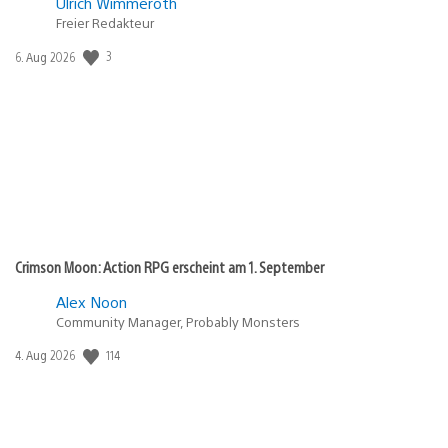
Ulrich Wimmeroth
Freier Redakteur
3
Veröffentlichungsdatum:
6. Aug 2026
Crimson Moon: Action RPG erscheint am 1. September
Alex Noon
Community Manager, Probably Monsters
114
Veröffentlichungsdatum:
4. Aug 2026