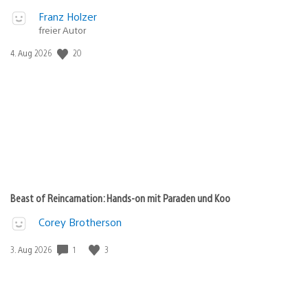
Franz Holzer
freier Autor
20
Veröffentlichungsdatum:
4. Aug 2026
Beast of Reincarnation: Hands-on mit Paraden und Koo
Corey Brotherson
1
3
Veröffentlichungsdatum:
3. Aug 2026