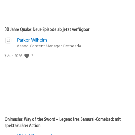
30 Jahre Quake: Neue Episode ab jetzt verfügbar
Parker Wilhelm
Assoc. Content Manager, Bethesda
2
Veröffentlichungsdatum:
7. Aug 2026
Onimusha: Way of the Sword – Legendäres Samurai-Comeback mit
spektakulärer Action