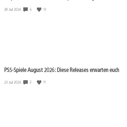
6
13
Veröffentlichungsdatum:
28. Jul 2026
PS5-Spiele August 2026: Diese Releases erwarten euch
2
11
Veröffentlichungsdatum:
23. Jul 2026