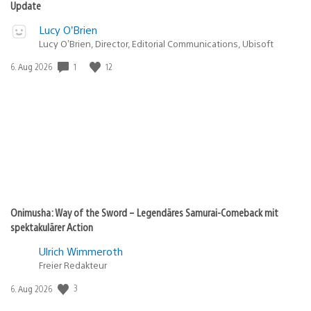
Update
Lucy O’Brien
Lucy O’Brien, Director, Editorial Communications, Ubisoft
1
12
Veröffentlichungsdatum:
6. Aug 2026
Onimusha: Way of the Sword – Legendäres Samurai-Comeback mit
spektakulärer Action
Ulrich Wimmeroth
Freier Redakteur
3
Veröffentlichungsdatum:
6. Aug 2026