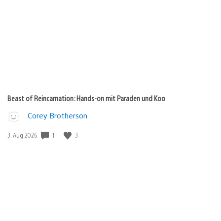
Beast of Reincarnation: Hands-on mit Paraden und Koo
Corey Brotherson
1
3
Veröffentlichungsdatum:
3. Aug 2026