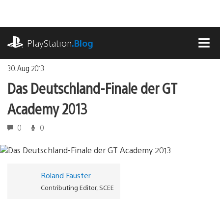
Zum
Inhalt
springen
playstation.com
PlayStation
.Blog
MEN
30. Aug 2013
Das Deutschland-Finale der GT
Academy 2013
0
0
Roland Fauster
Contributing Editor, SCEE