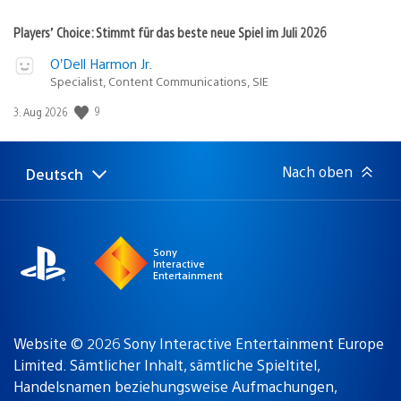
Players’ Choice: Stimmt für das beste neue Spiel im Juli 2026
O’Dell Harmon Jr.
Specialist, Content Communications, SIE
9
Veröffentlichungsdatum:
3. Aug 2026
Nach oben
Deutsch
Select
Aktuelle
a
Region:
region
Sony
Interactive
Entertainment
Website © 2026 Sony Interactive Entertainment Europe
Limited. Sämtlicher Inhalt, sämtliche Spieltitel,
Handelsnamen beziehungsweise Aufmachungen,