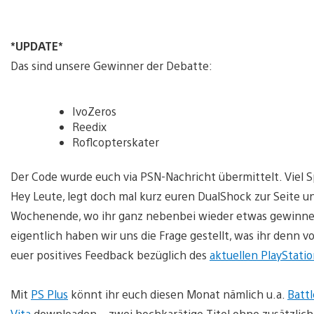
*UPDATE*
Das sind unsere Gewinner der Debatte:
IvoZeros
Reedix
Roflcopterskater
Der Code wurde euch via PSN-Nachricht übermittelt. Viel 
Hey Leute, legt doch mal kurz euren DualShock zur Seite u
Wochenende, wo ihr ganz nebenbei wieder etwas gewinnen
eigentlich haben wir uns die Frage gestellt, was ihr denn 
euer positives Feedback bezüglich des
aktuellen PlayStati
Mit
PS Plus
könnt ihr euch diesen Monat nämlich u.a.
Battl
Vita
downloaden – zwei hochkarätige Titel ohne zusätzlich