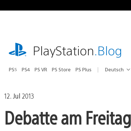
Zum
Inhalt
springen
playstation.com
PlayStation
.Blog
PS5
PS4
PS VR
PS Store
PS Plus
Deutsch
Select
Aktuelle
a
Region:
region
12. Jul 2013
Debatte am Freitag