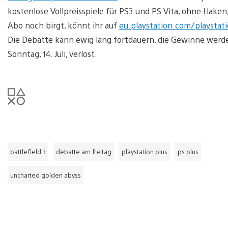
kostenlose Vollpreisspiele für PS3 und PS Vita, ohne Haken
Abo noch birgt, könnt ihr auf
eu.playstation.com/playstat
Die Debatte kann ewig lang fortdauern, die Gewinne werden
Sonntag, 14. Juli, verlost.
battlefield 3
debatte am freitag
playstation plus
ps plus
uncharted golden abyss