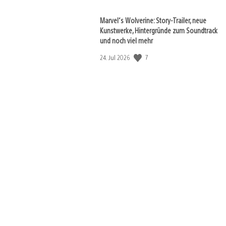
Marvel‘s Wolverine: Story-Trailer, neue
Kunstwerke, Hintergründe zum Soundtrack
und noch viel mehr
7
Veröffentlichungsdatum:
24. Jul 2026