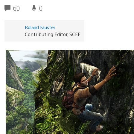
60
0
Roland Fauster
Contributing Editor, SCEE