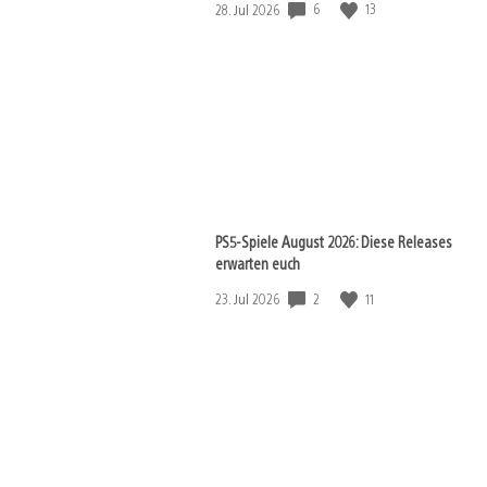
6
13
Veröffentlichungsdatum:
28. Jul 2026
PS5-Spiele August 2026: Diese Releases
erwarten euch
2
11
Veröffentlichungsdatum:
23. Jul 2026