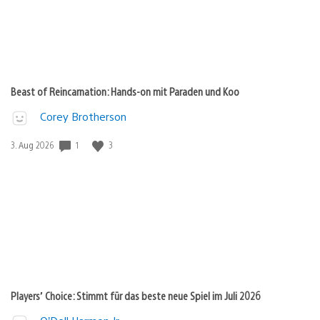
Beast of Reincarnation: Hands-on mit Paraden und Koo
Corey Brotherson
1
3
Veröffentlichungsdatum:
3. Aug 2026
Players’ Choice: Stimmt für das beste neue Spiel im Juli 2026