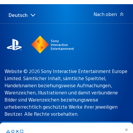
Nach oben
Deutsch
Select
Aktuelle
a
Region:
region
Sony
Interactive
Entertainment
Website © 2026 Sony Interactive Entertainment Europe
Limited. Sämtlicher Inhalt, sämtliche Spieltitel,
Handelsnamen beziehungsweise Aufmachungen,
Warenzeichen, Illustrationen und damit verbundene
Bilder sind Warenzeichen beziehungsweise
urheberrechtlich geschützte Werke ihrer jeweiligen
Besitzer. Alle Rechte vorbehalten.
✕
△○✕☐