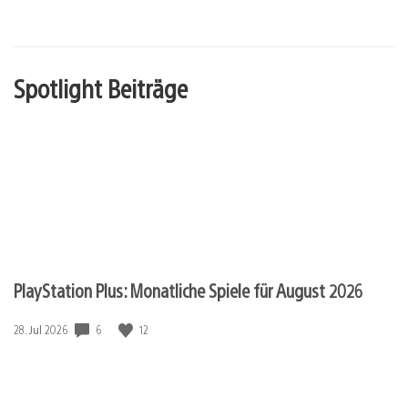
Spotlight Beiträge
PlayStation Plus: Monatliche Spiele für August 2026
6
12
Veröffentlichungsdatum:
28. Jul 2026