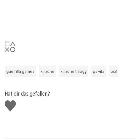
guerrilla games
killzone
killzone trilogy
ps vita
ps3
Hat dir das gefallen?
Gefällt
mir