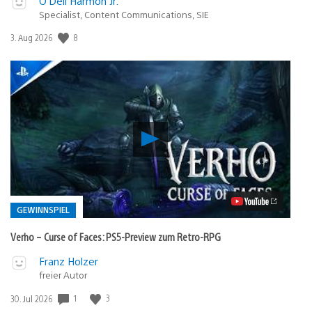
O’Dell Harmon Jr.
Specialist, Content Communications, SIE
8
Veröffentlichungsdatum:
3. Aug 2026
Verho
–
Curse
of
Faces:
PS5-
Preview
GEWINNSPIEL
zum
Retro-
Verho – Curse of Faces: PS5-Preview zum Retro-RPG
RPG
Video
Veröffentlicht
Franz Holzer
abspielen
freier Autor
in:
Gewinnspiel
1
3
Veröffentlichungsdatum:
30. Jul 2026