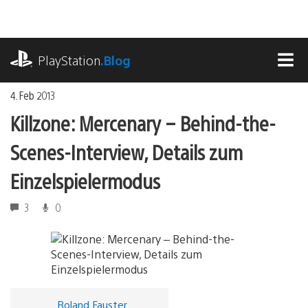
Zum
Inhalt
springen
playstation.com
PlayStation
.Blog
MEN
4. Feb 2013
Killzone: Mercenary – Behind-the-
Scenes-Interview, Details zum
Einzelspielermodus
3
0
Roland Fauster