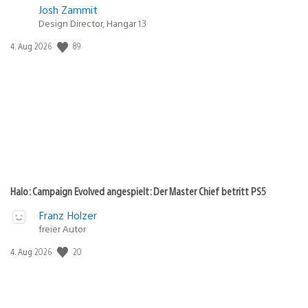
Josh Zammit
Design Director, Hangar 13
89
Veröffentlichungsdatum:
4. Aug 2026
Halo: Campaign Evolved angespielt: Der Master Chief betritt PS5
Franz Holzer
freier Autor
20
Veröffentlichungsdatum:
4. Aug 2026