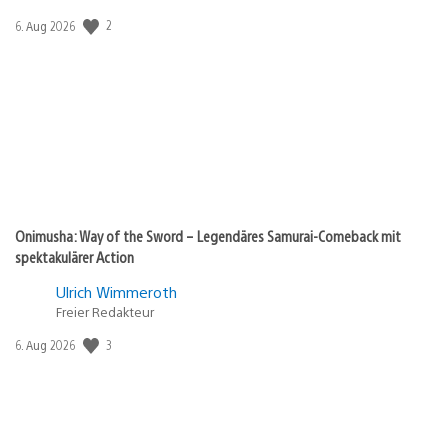
2
Veröffentlichungsdatum:
6. Aug 2026
Onimusha: Way of the Sword – Legendäres Samurai-Comeback mit
spektakulärer Action
Ulrich Wimmeroth
Freier Redakteur
3
Veröffentlichungsdatum:
6. Aug 2026