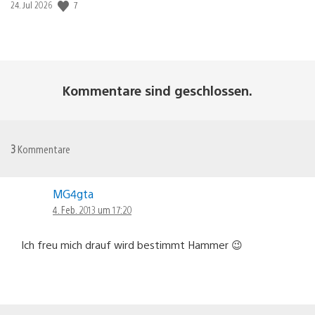
7
Veröffentlichungsdatum:
24. Jul 2026
Kommentare sind geschlossen.
3
Kommentare
MG4gta
4. Feb. 2013 um 17:20
Ich freu mich drauf wird bestimmt Hammer 😉