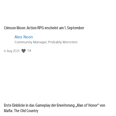
Crimson Moon: Action RPG erscheint am 1. September
Alex Noon
Community Manager, Probably Monsters
114
Veröffentlichungsdatum:
4. Aug 2026
Erste Einblicke in das Gameplay der Erweiterung „Man of Honor“ von
Mafia: The Old Country