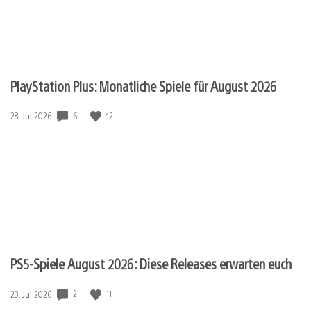
PlayStation Plus: Monatliche Spiele für August 2026
6
12
Veröffentlichungsdatum:
28. Jul 2026
PS5-Spiele August 2026: Diese Releases erwarten euch
2
11
Veröffentlichungsdatum:
23. Jul 2026