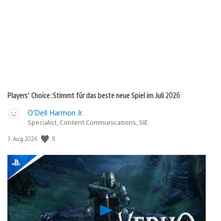
Players’ Choice: Stimmt für das beste neue Spiel im Juli 2026
O’Dell Harmon Jr.
Specialist, Content Communications, SIE
8
Veröffentlichungsdatum:
3. Aug 2026
Verho
–