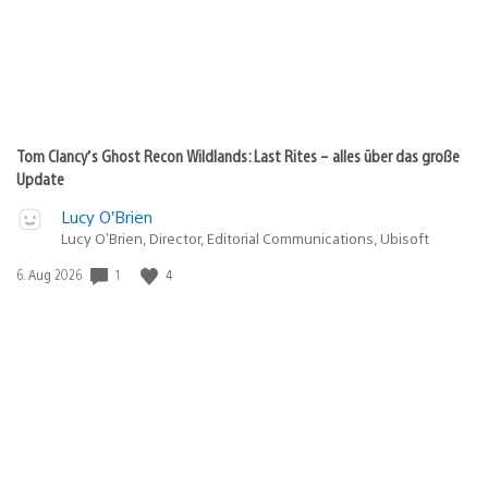
Tom Clancy’s Ghost Recon Wildlands: Last Rites – alles über das große
Update
Lucy O’Brien
Lucy O’Brien, Director, Editorial Communications, Ubisoft
1
4
Veröffentlichungsdatum:
6. Aug 2026