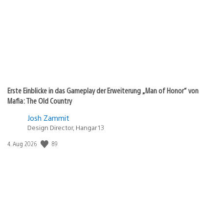
Erste Einblicke in das Gameplay der Erweiterung „Man of Honor“ von
Mafia: The Old Country
Josh Zammit
Design Director, Hangar 13
89
Veröffentlichungsdatum:
4. Aug 2026