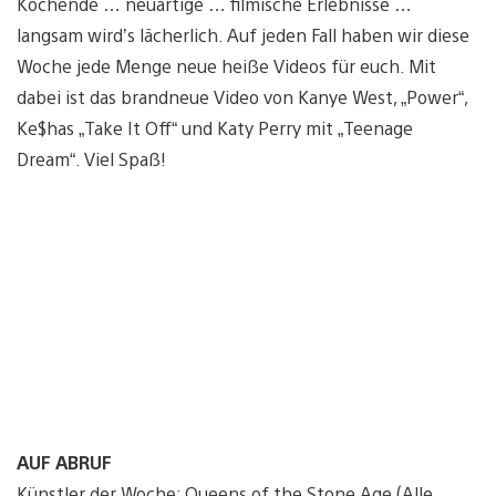
Kochende … neuartige … filmische Erlebnisse …
langsam wird’s lächerlich. Auf jeden Fall haben wir diese
Woche jede Menge neue heiße Videos für euch. Mit
dabei ist das brandneue Video von Kanye West, „Power“,
Ke$has „Take It Off“ und Katy Perry mit „Teenage
Dream“. Viel Spaß!
AUF ABRUF
Künstler der Woche: Queens of the Stone Age (Alle