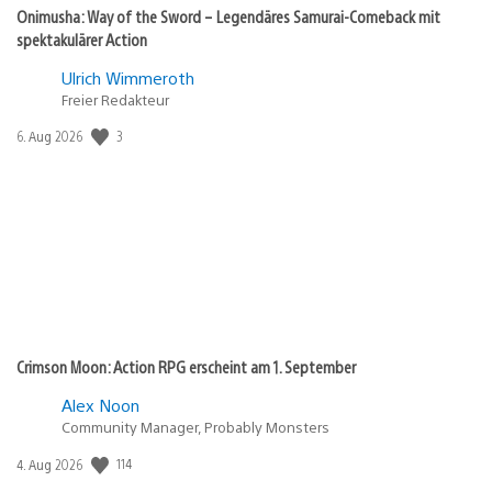
Onimusha: Way of the Sword – Legendäres Samurai-Comeback mit
spektakulärer Action
Ulrich Wimmeroth
Freier Redakteur
3
Veröffentlichungsdatum:
6. Aug 2026
Crimson Moon: Action RPG erscheint am 1. September
Alex Noon
Community Manager, Probably Monsters
114
Veröffentlichungsdatum:
4. Aug 2026