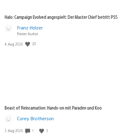
Halo: Campaign Evolved angespielt: Der Master Chief betritt PS5
Franz Holzer
freier Autor
20
Veröffentlichungsdatum:
4. Aug 2026
Beast of Reincarnation: Hands-on mit Paraden und Koo
Corey Brotherson
1
3
Veröffentlichungsdatum:
3. Aug 2026