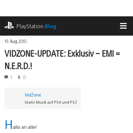
Zum
Inhalt
springen
playstation.com
PlayStation
.Blog
MEN
19. Aug 2010
VIDZONE-UPDATE: Exklusiv – EMI =
N.E.R.D.!
1
0
VidZone
Gratis Musik auf PS4 und PS3
H
allo an alle!