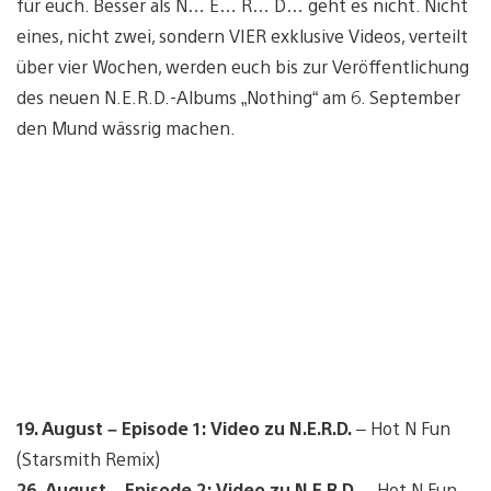
für euch. Besser als N… E… R… D… geht es nicht. Nicht
eines, nicht zwei, sondern VIER exklusive Videos, verteilt
über vier Wochen, werden euch bis zur Veröffentlichung
des neuen N.E.R.D.-Albums „Nothing“ am 6. September
den Mund wässrig machen.
19. August – Episode 1: Video zu N.E.R.D.
– Hot N Fun
(Starsmith Remix)
26. August – Episode 2: Video zu N.E.R.D
. – Hot N Fun