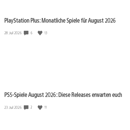
PlayStation Plus: Monatliche Spiele für August 2026
6
13
Veröffentlichungsdatum:
28. Jul 2026
PS5-Spiele August 2026: Diese Releases erwarten euch
2
11
Veröffentlichungsdatum:
23. Jul 2026