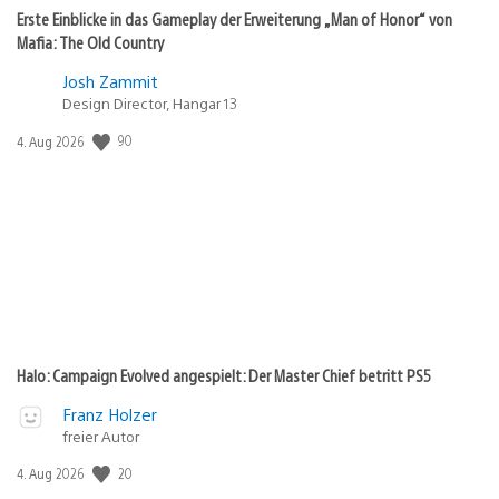
Erste Einblicke in das Gameplay der Erweiterung „Man of Honor“ von
Mafia: The Old Country
Josh Zammit
Design Director, Hangar 13
90
Veröffentlichungsdatum:
4. Aug 2026
Halo: Campaign Evolved angespielt: Der Master Chief betritt PS5
Franz Holzer
freier Autor
20
Veröffentlichungsdatum:
4. Aug 2026