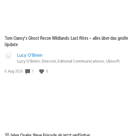
Tom Clancy’s Ghost Recon Wildlands: Last Rites – alles über das große
Update
Lucy O’Brien
Lucy O’Brien, Director, Editorial Communications, Ubisoft
1
6
Veröffentlichungsdatum:
6. Aug 2026
30 Jahre Quake: Neue Episode ab jetzt verfügbar