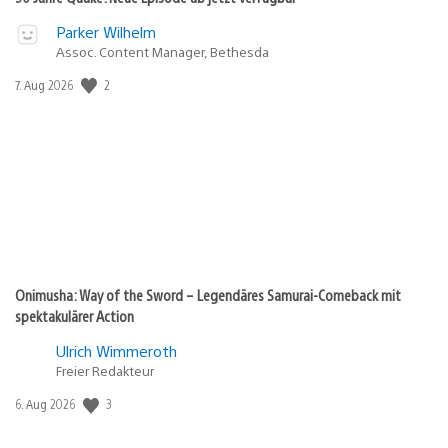
Parker Wilhelm
Assoc. Content Manager, Bethesda
2
Veröffentlichungsdatum:
7. Aug 2026
Onimusha: Way of the Sword – Legendäres Samurai-Comeback mit
spektakulärer Action
Ulrich Wimmeroth
Freier Redakteur
3
Veröffentlichungsdatum:
6. Aug 2026