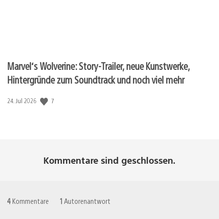
Marvel‘s Wolverine: Story-Trailer, neue Kunstwerke,
Hintergründe zum Soundtrack und noch viel mehr
7
Veröffentlichungsdatum:
24. Jul 2026
Kommentare sind geschlossen.
4
Kommentare
1
Autorenantwort