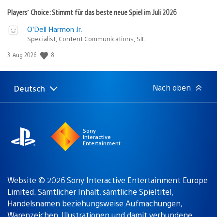
Players’ Choice: Stimmt für das beste neue Spiel im Juli 2026
O’Dell Harmon Jr.
Specialist, Content Communications, SIE
8
Veröffentlichungsdatum:
3. Aug 2026
Nach oben
Deutsch
Select
Aktuelle
a
Region:
region
Sony
Interactive
Entertainment
Website © 2026 Sony Interactive Entertainment Europe
Limited. Sämtlicher Inhalt, sämtliche Spieltitel,
Handelsnamen beziehungsweise Aufmachungen,
Warenzeichen, Illustrationen und damit verbundene