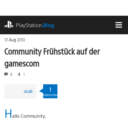
Zum
Inhalt
springen
playstation.com
PlayStation
.Blog
MEN
17. Aug 2010
Community Frühstück auf der
gamescom
4
1
1
skalli
Autorenantwort
H
allo Community,