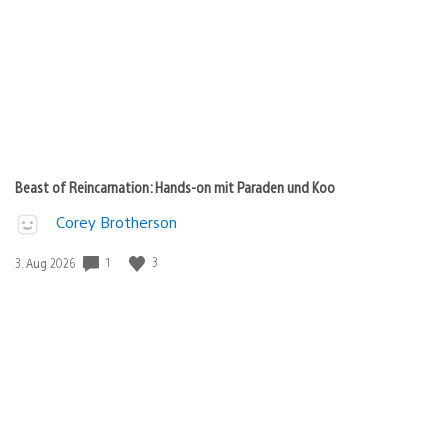
Beast of Reincarnation: Hands-on mit Paraden und Koo
Corey Brotherson
1
3
Veröffentlichungsdatum:
3. Aug 2026