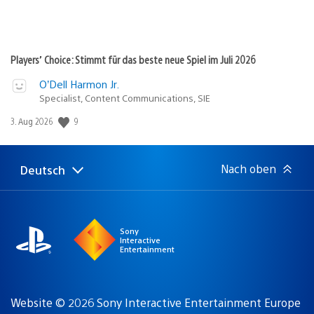
Players’ Choice: Stimmt für das beste neue Spiel im Juli 2026
O’Dell Harmon Jr.
Specialist, Content Communications, SIE
9
Veröffentlichungsdatum:
3. Aug 2026
Nach oben
Deutsch
Select
Aktuelle
a
Region:
region
Sony
Interactive
Entertainment
Website © 2026 Sony Interactive Entertainment Europe