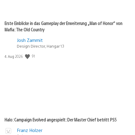
Erste Einblicke in das Gameplay der Erweiterung „Man of Honor“ von
Mafia: The Old Country
Josh Zammit
Design Director, Hangar 13
91
Veröffentlichungsdatum:
4. Aug 2026
Halo: Campaign Evolved angespielt: Der Master Chief betritt PS5
Franz Holzer