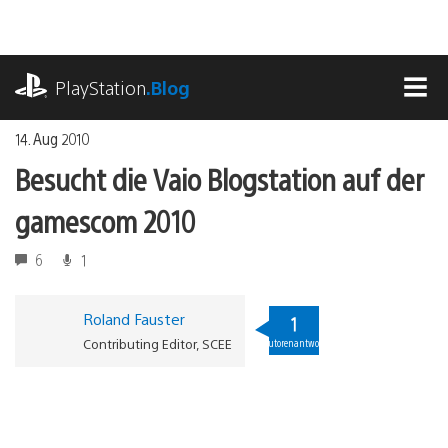
Zum
Inhalt
springen
playstation.com
PlayStation
.Blog
MEN
14. Aug 2010
Besucht die Vaio Blogstation auf der
gamescom 2010
6
1
Roland Fauster
1
Contributing Editor, SCEE
Autorenantwort