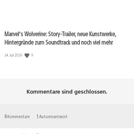
Marvel‘s Wolverine: Story-Trailer, neue Kunstwerke,
Hintergründe zum Soundtrack und noch viel mehr
9
Veröffentlichungsdatum:
24. Jul 2026
Kommentare sind geschlossen.
6
Kommentare
1
Autorenantwort