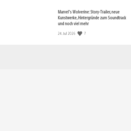
Marvel‘s Wolverine: Story-Trailer, neue
Kunstwerke, Hintergründe zum Soundtrack
und noch viel mehr
7
Veröffentlichungsdatum:
24. Jul 2026