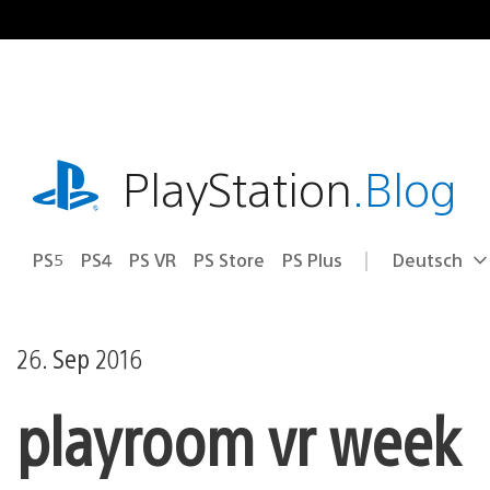
Zum
Inhalt
springen
playstation.com
PlayStation
.Blog
PS5
PS4
PS VR
PS Store
PS Plus
Deutsch
Select
Aktuelle
a
Region:
region
26. Sep 2016
playroom vr week