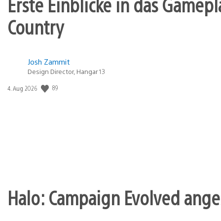
Erste Einblicke in das Gamep
Country
Josh Zammit
Design Director, Hangar 13
89
Veröffentlichungsdatum:
4. Aug 2026
Halo: Campaign Evolved angesp