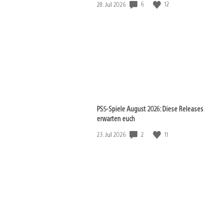
6
12
Veröffentlichungsdatum:
28. Jul 2026
PS5-Spiele August 2026: Diese Releases
erwarten euch
2
11
Veröffentlichungsdatum:
23. Jul 2026