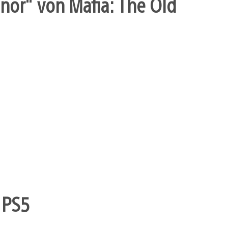
nor“ von Mafia: The Old
 PS5