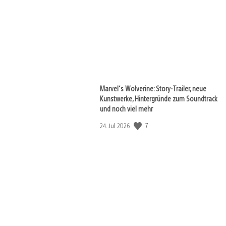
Marvel‘s Wolverine: Story-Trailer, neue
Kunstwerke, Hintergründe zum Soundtrack
und noch viel mehr
Veröffentlichungsdatum:
7
24. Jul 2026