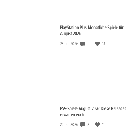
PlayStation Plus: Monatliche Spiele für
August 2026
Veröffentlichungsdatum:
6
13
28. Jul 2026
PS5-Spiele August 2026: Diese Releases
erwarten euch
Veröffentlichungsdatum:
2
11
23. Jul 2026