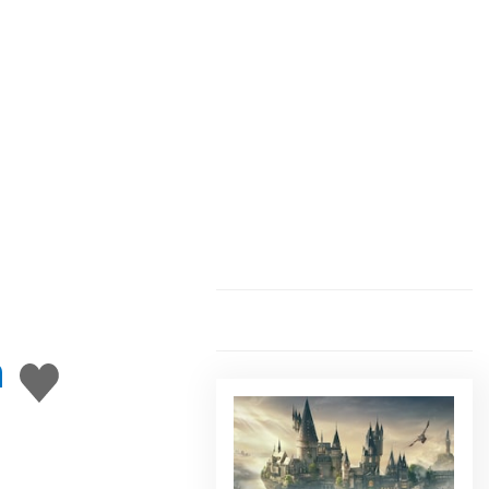
n
Gefällt
mir