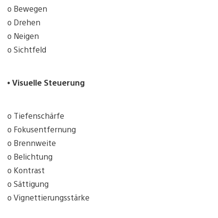
o Bewegen
o Drehen
o Neigen
o Sichtfeld
• Visuelle Steuerung
o Tiefenschärfe
o Fokusentfernung
o Brennweite
o Belichtung
o Kontrast
o Sättigung
o Vignettierungsstärke