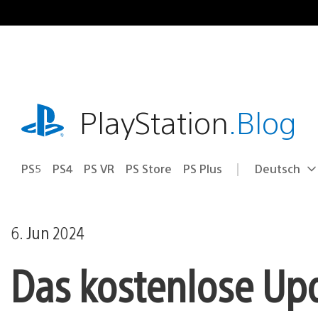
Zum
Inhalt
springen
playstation.com
PlayStation
.Blog
PS5
PS4
PS VR
PS Store
PS Plus
Deutsch
Select
Aktuelle
a
Region:
region
6. Jun 2024
Das kostenlose Up