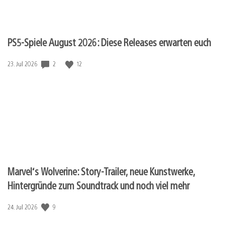
PS5-Spiele August 2026: Diese Releases erwarten euch
Veröffentlichungsdatum:
2
12
23. Jul 2026
Marvel‘s Wolverine: Story-Trailer, neue Kunstwerke,
Hintergründe zum Soundtrack und noch viel mehr
Veröffentlichungsdatum:
9
24. Jul 2026