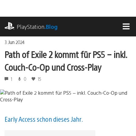
Zum
Inhalt
springen
playstation.com
PlayStation
.Blog
MEN
3. Jun 2024
Path of Exile 2 kommt für PS5 – inkl.
Couch-Co-Op und Cross-Play
1
0
15
Early Access schon dieses Jahr.