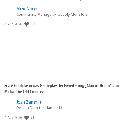
Alex Noon
Community Manager, Probably Monsters
Veröffentlichungsdatum:
114
4. Aug 2026
Erste Einblicke in das Gameplay der Erweiterung „Man of Honor“ von
Mafia: The Old Country
Josh Zammit
Design Director, Hangar 13
Veröffentlichungsdatum:
91
4. Aug 2026