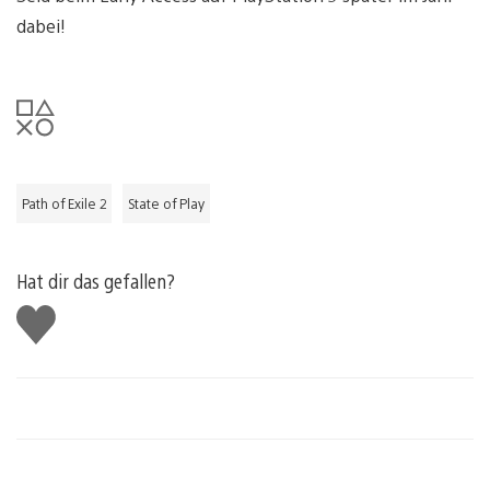
dabei!
Path of Exile 2
State of Play
Hat dir das gefallen?
Gefällt
mir