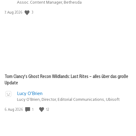
Assoc. Content Manager, Bethesda
Veröffentlichungsdatum:
3
7. Aug 2026
Tom Clancy’s Ghost Recon Wildlands: Last Rites – alles über das große
Update
Lucy O’Brien
Lucy O’Brien, Director, Editorial Communications, Ubisoft
Veröffentlichungsdatum:
1
12
6. Aug 2026