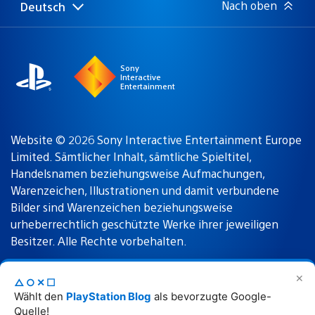
Nach oben
Deutsch
Select
Aktuelle
a
Region:
region
Sony
Interactive
Entertainment
Website © 2026 Sony Interactive Entertainment Europe
Limited. Sämtlicher Inhalt, sämtliche Spieltitel,
Handelsnamen beziehungsweise Aufmachungen,
Warenzeichen, Illustrationen und damit verbundene
Bilder sind Warenzeichen beziehungsweise
urheberrechtlich geschützte Werke ihrer jeweiligen
Besitzer. Alle Rechte vorbehalten.
✕
△○✕☐
Nutzungsbedingungen
Datenschutzrichtlinie
Wählt den
PlayStation Blog
als bevorzugte Google-
Quelle!