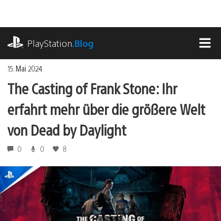
Zum
Inhalt
springen
playstation.com
PlayStation
.Blog
MEN
15. Mai 2024
The Casting of Frank Stone: Ihr
erfahrt mehr über die größere Welt
von Dead by Daylight
0
0
8