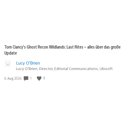
Tom Clancy’s Ghost Recon Wildlands: Last Rites – alles über das große
Update
Lucy O’Brien
Lucy O’Brien, Director, Editorial Communications, Ubisoft
Veröffentlichungsdatum:
1
9
6. Aug 2026