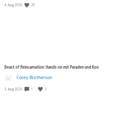
Veröffentlichungsdatum:
20
4. Aug 2026
Beast of Reincarnation: Hands-on mit Paraden und Koo
Corey Brotherson
Veröffentlichungsdatum:
1
3
3. Aug 2026