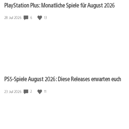
PlayStation Plus: Monatliche Spiele für August 2026
Veröffentlichungsdatum:
6
13
28. Jul 2026
PS5-Spiele August 2026: Diese Releases erwarten euch
Veröffentlichungsdatum:
2
11
23. Jul 2026