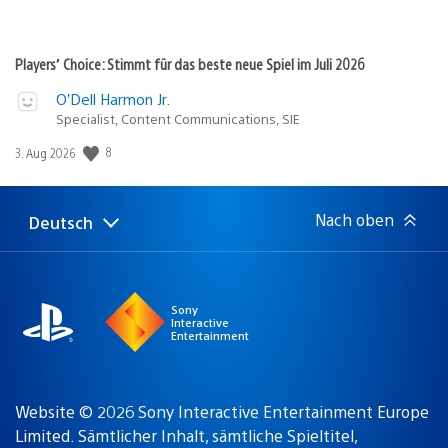
Players’ Choice: Stimmt für das beste neue Spiel im Juli 2026
O’Dell Harmon Jr.
Specialist, Content Communications, SIE
Veröffentlichungsdatum:
8
3. Aug 2026
Nach oben
Deutsch
Select
Aktuelle
a
Region:
region
Sony
Interactive
Entertainment
Website © 2026 Sony Interactive Entertainment Europe
Limited. Sämtlicher Inhalt, sämtliche Spieltitel,