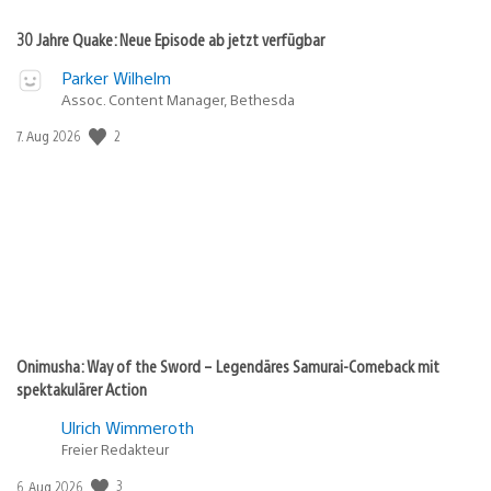
30 Jahre Quake: Neue Episode ab jetzt verfügbar
Parker Wilhelm
Assoc. Content Manager, Bethesda
Veröffentlichungsdatum:
2
7. Aug 2026
Onimusha: Way of the Sword – Legendäres Samurai-Comeback mit
spektakulärer Action
Ulrich Wimmeroth
Freier Redakteur
Veröffentlichungsdatum:
3
6. Aug 2026