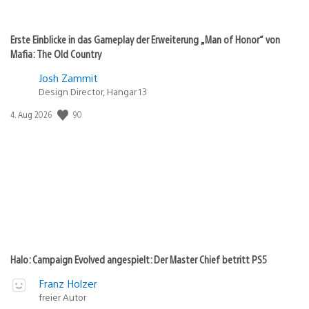
Erste Einblicke in das Gameplay der Erweiterung „Man of Honor“ von
Mafia: The Old Country
Josh Zammit
Design Director, Hangar 13
Veröffentlichungsdatum:
90
4. Aug 2026
Halo: Campaign Evolved angespielt: Der Master Chief betritt PS5
Franz Holzer
freier Autor