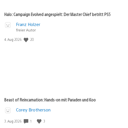
Halo: Campaign Evolved angespielt: Der Master Chief betritt PS5
Franz Holzer
freier Autor
Veröffentlichungsdatum:
20
4. Aug 2026
Beast of Reincarnation: Hands-on mit Paraden und Koo
Corey Brotherson
Veröffentlichungsdatum:
1
3
3. Aug 2026