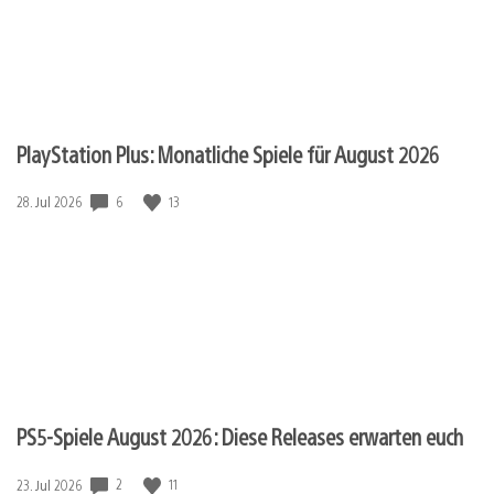
PlayStation Plus: Monatliche Spiele für August 2026
Veröffentlichungsdatum:
6
13
28. Jul 2026
PS5-Spiele August 2026: Diese Releases erwarten euch
Veröffentlichungsdatum:
2
11
23. Jul 2026