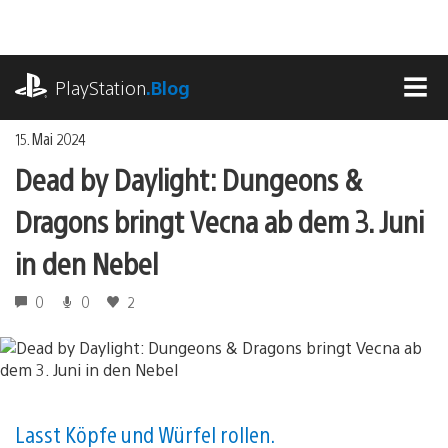
Zum
Inhalt
springen
playstation.com
PlayStation
.Blog
MEN
15. Mai 2024
Dead by Daylight: Dungeons &
Dragons bringt Vecna ab dem 3. Juni
in den Nebel
0
0
2
Lasst Köpfe und Würfel rollen.