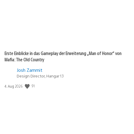
Erste Einblicke in das Gameplay der Erweiterung „Man of Honor“ von
Mafia: The Old Country
Josh Zammit
Design Director, Hangar 13
Veröffentlichungsdatum:
91
4. Aug 2026