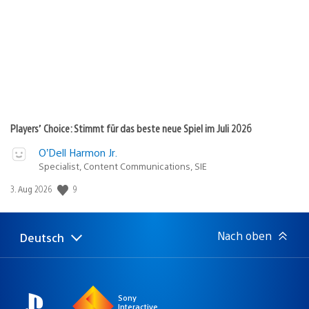
Players’ Choice: Stimmt für das beste neue Spiel im Juli 2026
O’Dell Harmon Jr.
Specialist, Content Communications, SIE
Veröffentlichungsdatum:
9
3. Aug 2026
Nach oben
Deutsch
Select
Aktuelle
a
Region:
region
Sony
Interactive