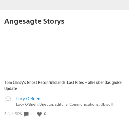
Angesagte Storys
Tom Clancy’s Ghost Recon Wildlands: Last Rites – alles über das große
Update
Lucy O’Brien
Lucy O’Brien, Director, Editorial Communications, Ubisoft
Veröffentlichungsdatum:
1
12
6. Aug 2026