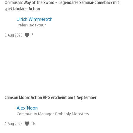
Onimusha: Way of the Sword – Legendäres Samurai-Comeback mit
spektakulärer Action
Ulrich Wimmeroth
Freier Redakteur
Veröffentlichungsdatum:
3
6. Aug 2026
Crimson Moon: Action RPG erscheint am 1. September
Alex Noon
Community Manager, Probably Monsters
Veröffentlichungsdatum:
114
4. Aug 2026