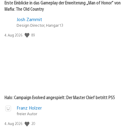
Erste Einblicke in das Gameplay der Erweiterung „Man of Honor“ von
Mafia: The Old Country
Josh Zammit
Design Director, Hangar 13
Veröffentlichungsdatum:
89
4. Aug 2026
Halo: Campaign Evolved angespielt: Der Master Chief betritt PS5
Franz Holzer
freier Autor
Veröffentlichungsdatum:
20
4. Aug 2026