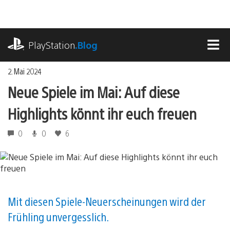
Zum
Inhalt
springen
playstation.com
PlayStation
.Blog
MEN
2. Mai 2024
Neue Spiele im Mai: Auf diese
Highlights könnt ihr euch freuen
0
0
6
Mit diesen Spiele-Neuerscheinungen wird der
Frühling unvergesslich.