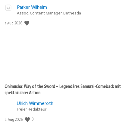
Parker Wilhelm
Assoc. Content Manager, Bethesda
Veröffentlichungsdatum:
1
7. Aug 2026
Onimusha: Way of the Sword – Legendäres Samurai-Comeback mit
spektakulärer Action
Ulrich Wimmeroth
Freier Redakteur
Veröffentlichungsdatum:
3
6. Aug 2026