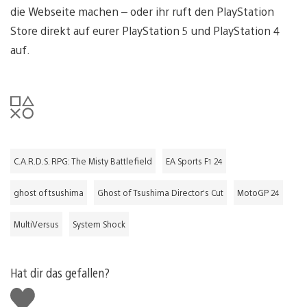
die Webseite machen – oder ihr ruft den PlayStation
Store direkt auf eurer PlayStation 5 und PlayStation 4
auf.
C.A.R.D.S. RPG: The Misty Battlefield
EA Sports F1 24
ghost of tsushima
Ghost of Tsushima Director‘s Cut
MotoGP 24
MultiVersus
System Shock
Hat dir das gefallen?
Gefällt
mir