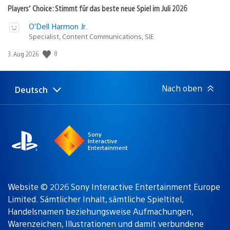
Players’ Choice: Stimmt für das beste neue Spiel im Juli 2026
O’Dell Harmon Jr.
Specialist, Content Communications, SIE
Veröffentlichungsdatum:
8
3. Aug 2026
Nach oben
Deutsch
Select
Aktuelle
a
Region:
region
Sony
Interactive
Entertainment
Website © 2026 Sony Interactive Entertainment Europe
Limited. Sämtlicher Inhalt, sämtliche Spieltitel,
Handelsnamen beziehungsweise Aufmachungen,
Warenzeichen, Illustrationen und damit verbundene