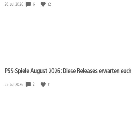
Veröffentlichungsdatum:
6
12
28. Jul 2026
PS5-Spiele August 2026: Diese Releases erwarten euch
Veröffentlichungsdatum:
2
11
23. Jul 2026