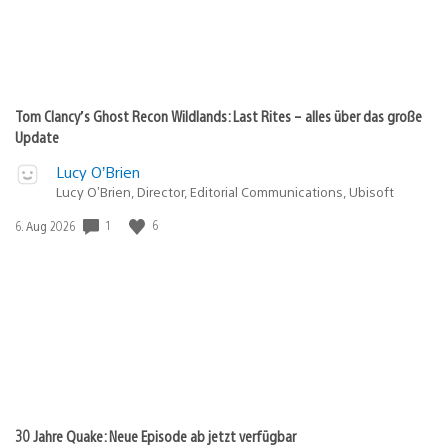
Tom Clancy’s Ghost Recon Wildlands: Last Rites – alles über das große
Update
Lucy O’Brien
Lucy O’Brien, Director, Editorial Communications, Ubisoft
Veröffentlichungsdatum:
1
6
6. Aug 2026
30 Jahre Quake: Neue Episode ab jetzt verfügbar