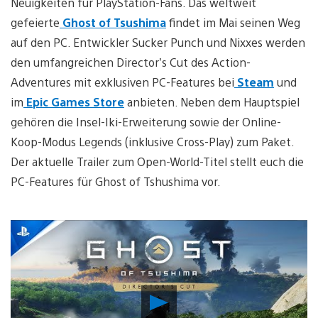
Neuigkeiten für PlayStation-Fans. Das weltweit
gefeierte
Ghost of Tsushima
findet im Mai seinen Weg
auf den PC. Entwickler Sucker Punch und Nixxes werden
den umfangreichen Director’s Cut des Action-
Adventures mit exklusiven PC-Features bei
Steam
und
im
Epic Games Store
anbieten. Neben dem Hauptspiel
gehören die Insel-Iki-Erweiterung sowie der Online-
Koop-Modus Legends (inklusive Cross-Play) zum Paket.
Der aktuelle Trailer zum Open-World-Titel stellt euch die
PC-Features für Ghost of Tshushima vor.
Video
abspielen