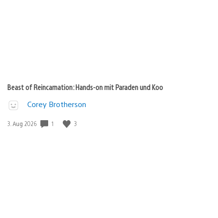
Beast of Reincarnation: Hands-on mit Paraden und Koo
Corey Brotherson
Veröffentlichungsdatum:
1
3
3. Aug 2026