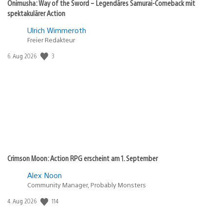
Onimusha: Way of the Sword – Legendäres Samurai-Comeback mit
spektakulärer Action
Ulrich Wimmeroth
Freier Redakteur
Veröffentlichungsdatum:
3
6. Aug 2026
Crimson Moon: Action RPG erscheint am 1. September
Alex Noon
Community Manager, Probably Monsters
Veröffentlichungsdatum:
114
4. Aug 2026