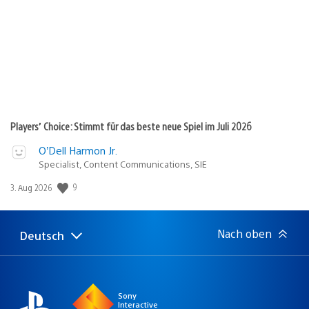
Players’ Choice: Stimmt für das beste neue Spiel im Juli 2026
O’Dell Harmon Jr.
Specialist, Content Communications, SIE
Veröffentlichungsdatum:
9
3. Aug 2026
Nach oben
Deutsch
Select
Aktuelle
a
Region:
region
Sony
Interactive