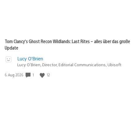
Tom Clancy’s Ghost Recon Wildlands: Last Rites – alles über das große
Update
Lucy O’Brien
Lucy O’Brien, Director, Editorial Communications, Ubisoft
Veröffentlichungsdatum:
1
12
6. Aug 2026