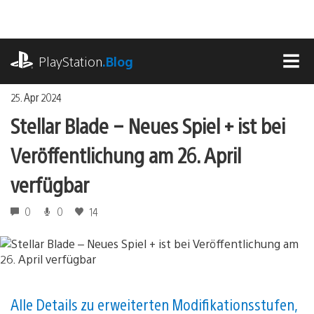
Zum
Inhalt
springen
playstation.com
PlayStation
.Blog
MEN
25. Apr 2024
Stellar Blade – Neues Spiel + ist bei
Veröffentlichung am 26. April
verfügbar
0
0
14
Alle Details zu erweiterten Modifikationsstufen,