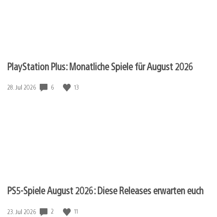
PlayStation Plus: Monatliche Spiele für August 2026
Veröffentlichungsdatum:
6
13
28. Jul 2026
PS5-Spiele August 2026: Diese Releases erwarten euch
Veröffentlichungsdatum:
2
11
23. Jul 2026