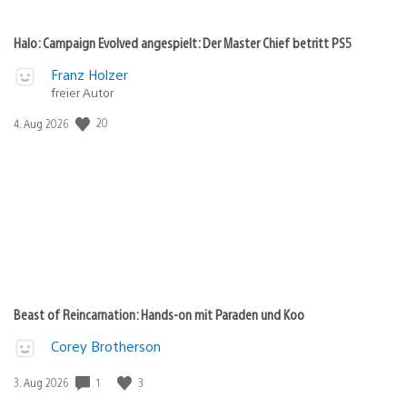
Halo: Campaign Evolved angespielt: Der Master Chief betritt PS5
Franz Holzer
freier Autor
Veröffentlichungsdatum:
20
4. Aug 2026
Beast of Reincarnation: Hands-on mit Paraden und Koo
Corey Brotherson
Veröffentlichungsdatum:
1
3
3. Aug 2026