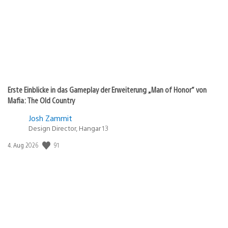
Erste Einblicke in das Gameplay der Erweiterung „Man of Honor“ von
Mafia: The Old Country
Josh Zammit
Design Director, Hangar 13
Veröffentlichungsdatum:
91
4. Aug 2026