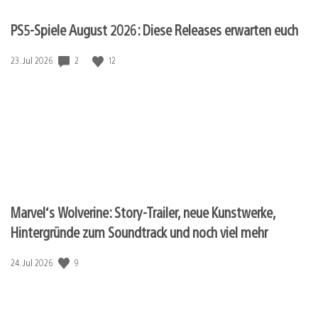
PS5-Spiele August 2026: Diese Releases erwarten euch
Veröffentlichungsdatum:
2
12
23. Jul 2026
Marvel‘s Wolverine: Story-Trailer, neue Kunstwerke,
Hintergründe zum Soundtrack und noch viel mehr
Veröffentlichungsdatum:
9
24. Jul 2026