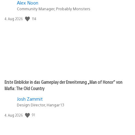
Alex Noon
Community Manager, Probably Monsters
Veröffentlichungsdatum:
114
4. Aug 2026
Erste Einblicke in das Gameplay der Erweiterung „Man of Honor“ von
Mafia: The Old Country
Josh Zammit
Design Director, Hangar 13
Veröffentlichungsdatum:
91
4. Aug 2026