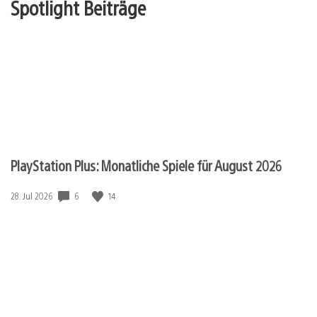
Spotlight Beiträge
PlayStation Plus: Monatliche Spiele für August 2026
Veröffentlichungsdatum:
6
14
28. Jul 2026