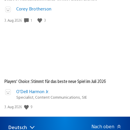
Corey Brotherson
Veröffentlichungsdatum:
1
3
3. Aug 2026
Players’ Choice: Stimmt für das beste neue Spiel im Juli 2026
O’Dell Harmon Jr.
Specialist, Content Communications, SIE
Veröffentlichungsdatum:
9
3. Aug 2026
Nach oben
Deutsch
Select
Aktuelle