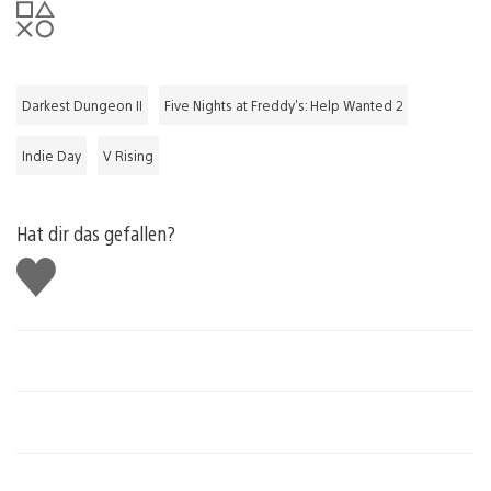
Darkest Dungeon II
Five Nights at Freddy's: Help Wanted 2
Indie Day
V Rising
Hat dir das gefallen?
Gefällt
mir