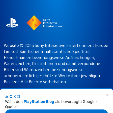
a
Region:
region
Sony
Interactive
Entertainment
Website © 2026 Sony Interactive Entertainment Europe
Limited. Sämtlicher Inhalt, sämtliche Spieltitel,
Handelsnamen beziehungsweise Aufmachungen,
Warenzeichen, Illustrationen und damit verbundene
Bilder sind Warenzeichen beziehungsweise
urheberrechtlich geschützte Werke ihrer jeweiligen
Besitzer. Alle Rechte vorbehalten.
✕
△○✕☐
Nutzungsbedingungen
Datenschutzrichtlinie
Wählt den
PlayStation Blog
als bevorzugte Google-
Quelle!
Rechtliche Hinweise