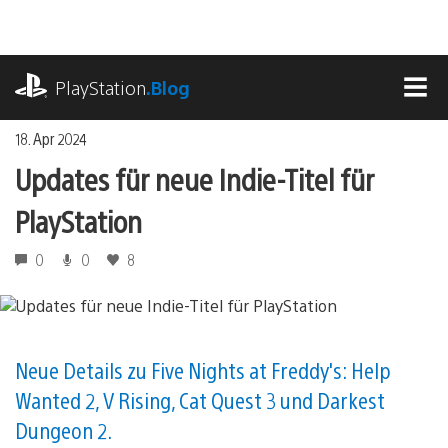
Zum
Inhalt
springen
playstation.com
PlayStation
.Blog
MEN
18. Apr 2024
Updates für neue Indie-Titel für
PlayStation
0
0
8
Neue Details zu Five Nights at Freddy's: Help
Wanted 2, V Rising, Cat Quest 3 und Darkest
Dungeon 2.