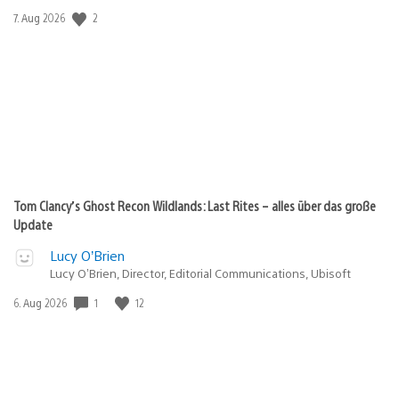
Veröffentlichungsdatum:
2
7. Aug 2026
Tom Clancy’s Ghost Recon Wildlands: Last Rites – alles über das große
Update
Lucy O’Brien
Lucy O’Brien, Director, Editorial Communications, Ubisoft
Veröffentlichungsdatum:
1
12
6. Aug 2026