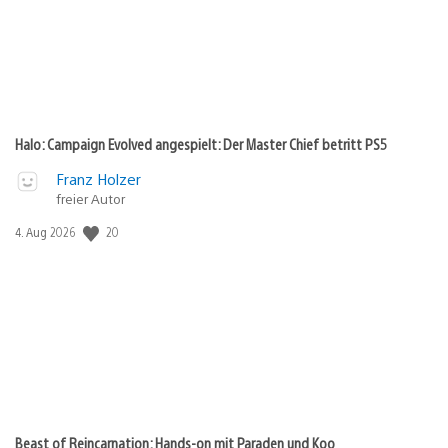
Halo: Campaign Evolved angespielt: Der Master Chief betritt PS5
Franz Holzer
freier Autor
Veröffentlichungsdatum:
20
4. Aug 2026
Beast of Reincarnation: Hands-on mit Paraden und Koo