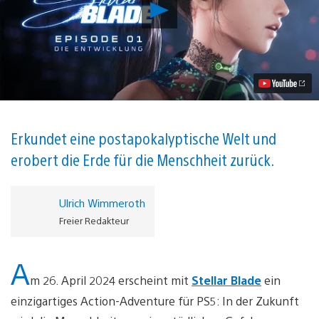
Hinter
den
Kulissen
von
Stellar
Blade:
Die
Entstehung
des
stylischen
Action-
Erkundet eine postapokalyptische Welt und
Adventures
erobert die Erde für die Menschheit zurück.
für
PS5
Video
abspielen
Ulrich Wimmeroth
Freier Redakteur
A
m 26. April 2024 erscheint mit
Stellar Blade
ein
einzigartiges Action-Adventure für PS5: In der Zukunft