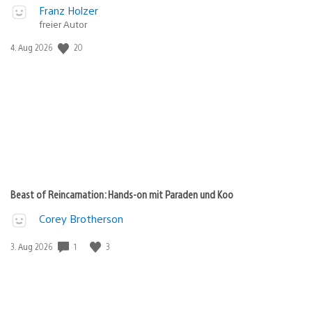
Franz Holzer
freier Autor
Veröffentlichungsdatum:
20
4. Aug 2026
Beast of Reincarnation: Hands-on mit Paraden und Koo
Corey Brotherson
Veröffentlichungsdatum:
1
3
3. Aug 2026