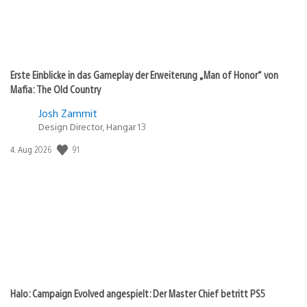
Erste Einblicke in das Gameplay der Erweiterung „Man of Honor“ von
Mafia: The Old Country
Josh Zammit
Design Director, Hangar 13
Veröffentlichungsdatum:
91
4. Aug 2026
Halo: Campaign Evolved angespielt: Der Master Chief betritt PS5