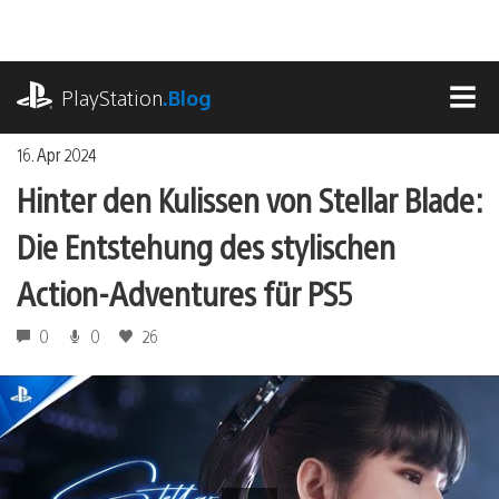
Zum
Inhalt
springen
playstation.com
PlayStation
.Blog
MEN
16. Apr 2024
Hinter den Kulissen von Stellar Blade:
Die Entstehung des stylischen
Action-Adventures für PS5
0
0
26