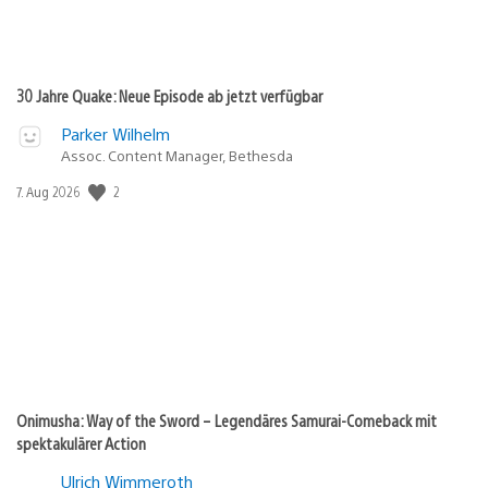
30 Jahre Quake: Neue Episode ab jetzt verfügbar
Parker Wilhelm
Assoc. Content Manager, Bethesda
Veröffentlichungsdatum:
2
7. Aug 2026
Onimusha: Way of the Sword – Legendäres Samurai-Comeback mit
spektakulärer Action
Ulrich Wimmeroth