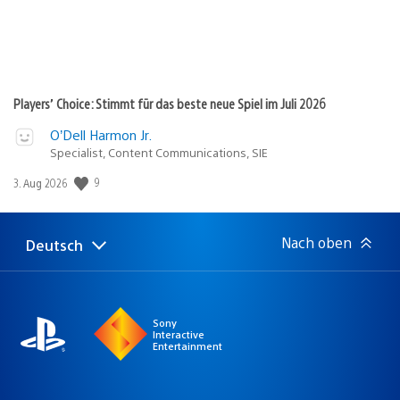
Players’ Choice: Stimmt für das beste neue Spiel im Juli 2026
O’Dell Harmon Jr.
Specialist, Content Communications, SIE
Veröffentlichungsdatum:
9
3. Aug 2026
Nach oben
Deutsch
Select
Aktuelle
a
Region:
region
Sony
Interactive
Entertainment