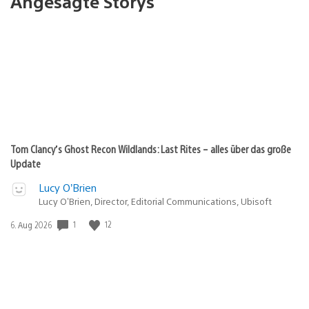
Angesagte Storys
Tom Clancy’s Ghost Recon Wildlands: Last Rites – alles über das große
Update
Lucy O’Brien
Lucy O’Brien, Director, Editorial Communications, Ubisoft
Veröffentlichungsdatum:
1
12
6. Aug 2026