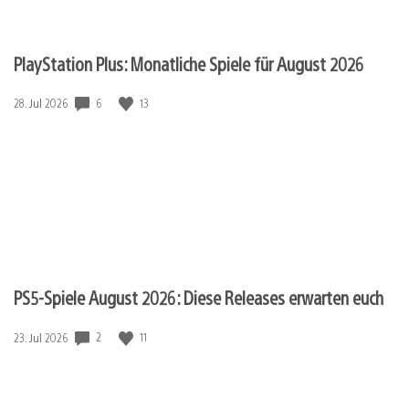
PlayStation Plus: Monatliche Spiele für August 2026
Veröffentlichungsdatum:
6
13
28. Jul 2026
PS5-Spiele August 2026: Diese Releases erwarten euch
Veröffentlichungsdatum:
2
11
23. Jul 2026