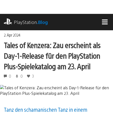
Zum
Inhalt
springen
playstation.com
PlayStation
.Blog
MEN
2. Apr 2024
Tales of Kenzera: Zau erscheint als
Day-1-Release für den PlayStation
Plus-Spielekatalog am 23. April
0
0
3
Tanz den schamanischen Tanz in einem