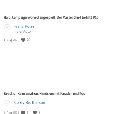
Halo: Campaign Evolved angespielt: Der Master Chief betritt PS5
Franz Holzer
freier Autor
Veröffentlichungsdatum:
20
4. Aug 2026
Beast of Reincarnation: Hands-on mit Paraden und Koo
Corey Brotherson
Veröffentlichungsdatum:
1
3
3. Aug 2026