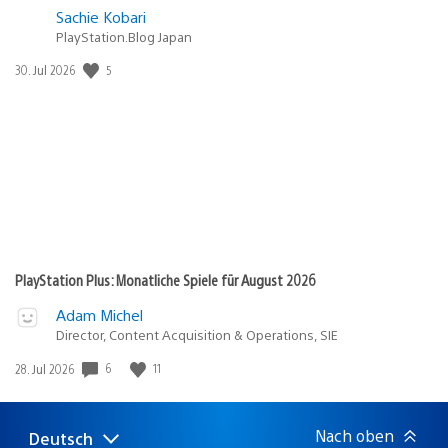
Sachie Kobari
PlayStation.Blog Japan
Veröffentlichungsdatum:
5
30. Jul 2026
PlayStation Plus: Monatliche Spiele für August 2026
Adam Michel
Director, Content Acquisition & Operations, SIE
Veröffentlichungsdatum:
6
11
28. Jul 2026
Nach oben
Deutsch
Select
Aktuelle