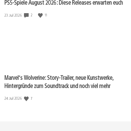
PS5-Spiele August 2026: Diese Releases erwarten euch
Veröffentlichungsdatum:
2
11
23. Jul 2026
Marvel‘s Wolverine: Story-Trailer, neue Kunstwerke,
Hintergründe zum Soundtrack und noch viel mehr
Veröffentlichungsdatum:
7
24. Jul 2026