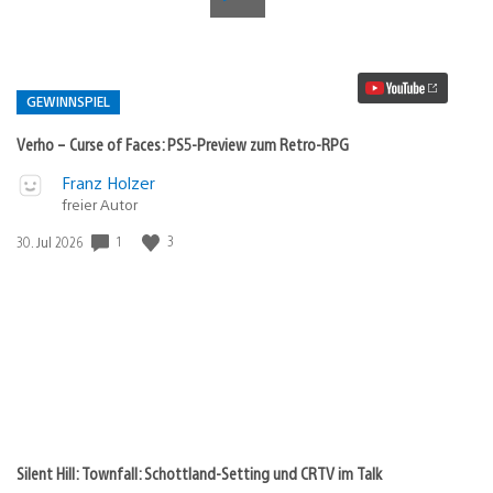
–
Curse
of
Faces:
PS5-
Preview
GEWINNSPIEL
zum
Retro-
Verho – Curse of Faces: PS5-Preview zum Retro-RPG
RPG
Video
Veröffentlicht
Franz Holzer
abspielen
in:
freier Autor
Gewinnspiel
Veröffentlichungsdatum:
1
3
30. Jul 2026
Silent Hill: Townfall: Schottland-Setting und CRTV im Talk