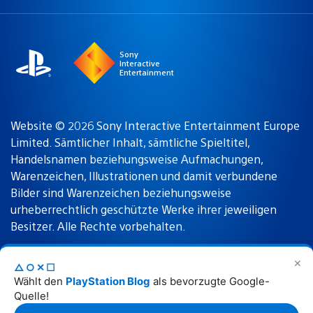
a
Region:
region
Sony
Interactive
Entertainment
Website © 2026 Sony Interactive Entertainment Europe
Limited. Sämtlicher Inhalt, sämtliche Spieltitel,
Handelsnamen beziehungsweise Aufmachungen,
Warenzeichen, Illustrationen und damit verbundene
Bilder sind Warenzeichen beziehungsweise
urheberrechtlich geschützte Werke ihrer jeweiligen
Besitzer. Alle Rechte vorbehalten.
✕
△○✕☐
Nutzungsbedingungen
Datenschutzrichtlinie
Wählt den
PlayStation Blog
als bevorzugte Google-
Quelle!
Rechtliche Hinweise