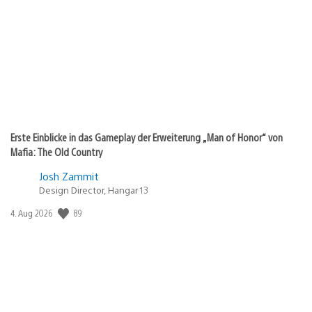
Erste Einblicke in das Gameplay der Erweiterung „Man of Honor“ von
Mafia: The Old Country
Josh Zammit
Design Director, Hangar 13
Veröffentlichungsdatum:
89
4. Aug 2026