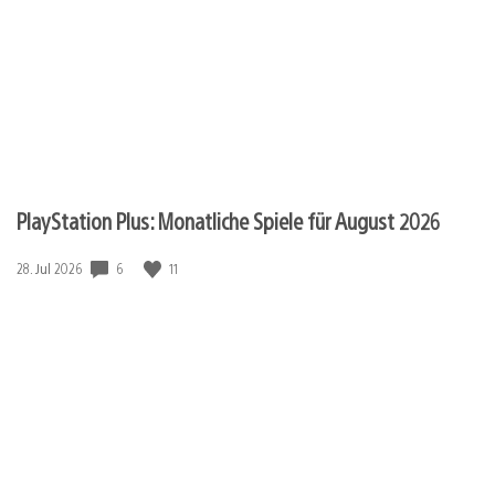
PlayStation Plus: Monatliche Spiele für August 2026
Veröffentlichungsdatum:
6
11
28. Jul 2026