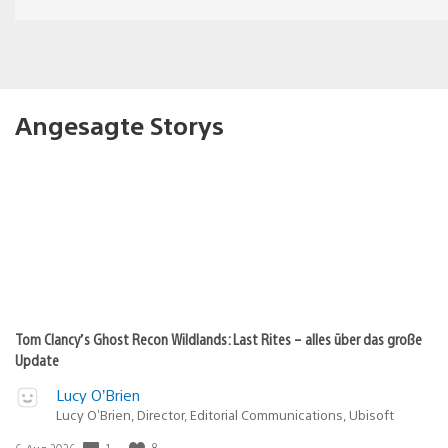
Angesagte Storys
Tom Clancy’s Ghost Recon Wildlands: Last Rites – alles über das große
Update
Lucy O’Brien
Lucy O’Brien, Director, Editorial Communications, Ubisoft
Veröffentlichungsdatum:
1
8