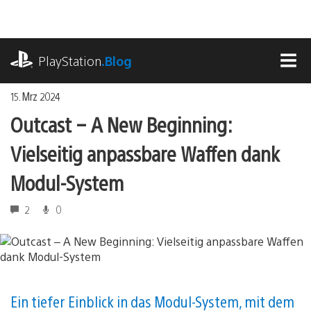
Zum
Inhalt
springen
playstation.com
PlayStation
.Blog
MEN
15. Mrz 2024
Outcast – A New Beginning:
Vielseitig anpassbare Waffen dank
Modul-System
2
0
Ein tiefer Einblick in das Modul-System, mit dem