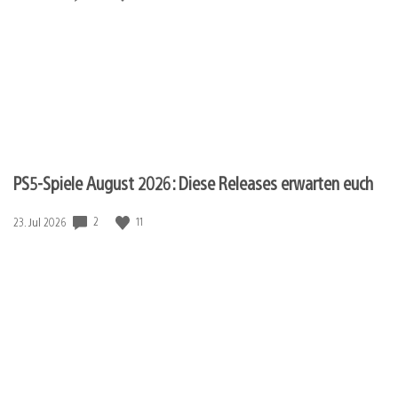
PS5-Spiele August 2026: Diese Releases erwarten euch
Veröffentlichungsdatum:
2
11
23. Jul 2026