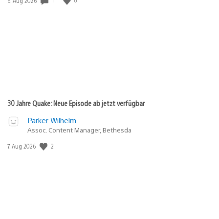
6. Aug 2026
30 Jahre Quake: Neue Episode ab jetzt verfügbar
Parker Wilhelm
Assoc. Content Manager, Bethesda
Veröffentlichungsdatum:
2
7. Aug 2026