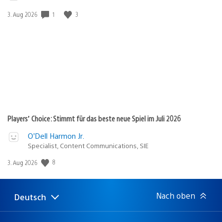
Veröffentlichungsdatum:
1
3
3. Aug 2026
Players’ Choice: Stimmt für das beste neue Spiel im Juli 2026
O’Dell Harmon Jr.
Specialist, Content Communications, SIE
Veröffentlichungsdatum:
8
3. Aug 2026
Nach oben
Deutsch
Select
Aktuelle
a
Region:
region