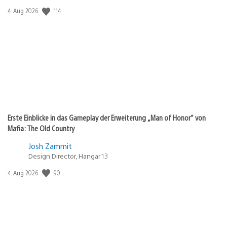
Veröffentlichungsdatum:
114
4. Aug 2026
Erste Einblicke in das Gameplay der Erweiterung „Man of Honor“ von
Mafia: The Old Country
Josh Zammit
Design Director, Hangar 13
Veröffentlichungsdatum:
90
4. Aug 2026