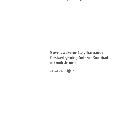
Marvel‘s Wolverine: Story-Trailer, neue
Kunstwerke, Hintergründe zum Soundtrack
und noch viel mehr
Veröffentlichungsdatum:
7
24. Jul 2026
load
e