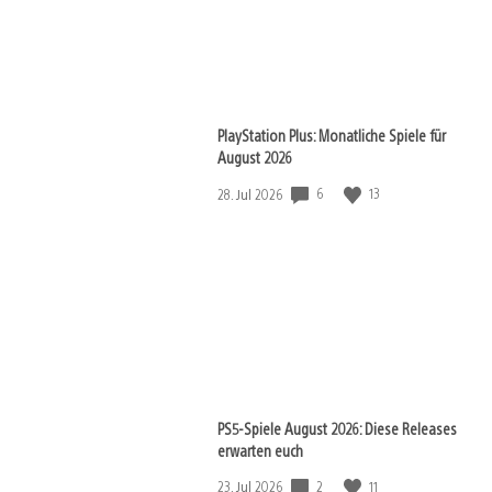
PlayStation Plus: Monatliche Spiele für
August 2026
Veröffentlichungsdatum:
6
13
28. Jul 2026
PS5-Spiele August 2026: Diese Releases
erwarten euch
Veröffentlichungsdatum:
2
11
23. Jul 2026