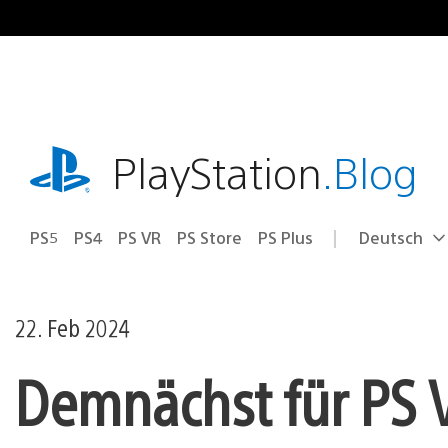
Zum
Inhalt
springen
playstation.com
PlayStation
.Blog
PS5
PS4
PS VR
PS Store
PS Plus
Deutsch
Select
Aktuelle
a
Region:
region
22. Feb 2024
Demnächst für PS V