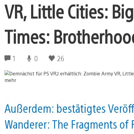
VR, Little Cities: B
Times: Brotherhoo
1
0
26
Außerdem: bestätigtes Veröf
Wanderer: The Fragments of F