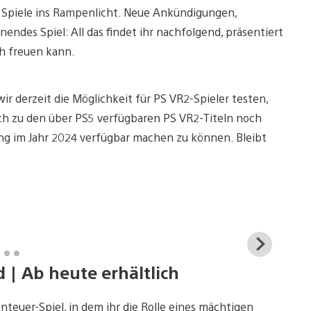
r Spiele ins Rampenlicht. Neue Ankündigungen,
ndes Spiel: All das findet ihr nachfolgend, präsentiert
ch freuen kann.
r derzeit die Möglichkeit für PS VR2-Spieler testen,
ich zu den über PS5 verfügbaren PS VR2-Titeln noch
zung im Jahr 2024 verfügbar machen zu können. Bleibt
View
and
| Ab heute erhältlich
down
imag
teuer-Spiel, in dem ihr die Rolle eines mächtigen