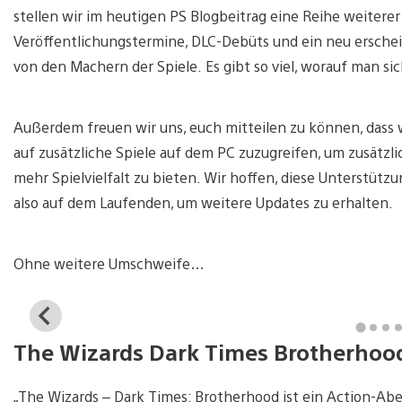
stellen wir im heutigen PS Blogbeitrag eine Reihe weitere
Veröffentlichungstermine, DLC-Debüts und ein neu erscheine
von den Machern der Spiele. Es gibt so viel, worauf man si
Außerdem freuen wir uns, euch mitteilen zu können, dass wi
auf zusätzliche Spiele auf dem PC zuzugreifen, um zusätzl
mehr Spielvielfalt zu bieten. Wir hoffen, diese Unterstüt
also auf dem Laufenden, um weitere Updates zu erhalten.
Ohne weitere Umschweife…
View
and
The Wizards Dark Times Brotherhood 
download
image
„The Wizards – Dark Times: Brotherhood ist ein Action-Aben