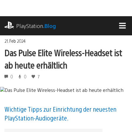
Zum
Inhalt
springen
playstation.com
PlayStation
.Blog
MEN
21. Feb 2024
Das Pulse Elite Wireless-Headset ist
ab heute erhältlich
0
0
7
Wichtige Tipps zur Einrichtung der neuesten
PlayStation-Audiogeräte.