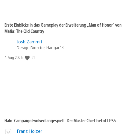
Erste Einblicke in das Gameplay der Erweiterung „Man of Honor“ von
Mafia: The Old Country
Josh Zammit
Design Director, Hangar 13
Veröffentlichungsdatum:
91
4. Aug 2026
Halo: Campaign Evolved angespielt: Der Master Chief betritt PS5
Franz Holzer