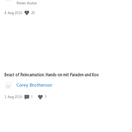
freier Autor
Veröffentlichungsdatum:
20
4. Aug 2026
Beast of Reincarnation: Hands-on mit Paraden und Koo
Corey Brotherson
Veröffentlichungsdatum:
1
3
3. Aug 2026