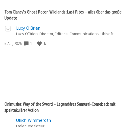
Tom Clancy’s Ghost Recon Wildlands: Last Rites – alles über das große
Update
Lucy O’Brien
Lucy O’Brien, Director, Editorial Communications, Ubisoft
Veröffentlichungsdatum:
1
12
6. Aug 2026
Onimusha: Way of the Sword – Legendäres Samurai-Comeback mit
spektakulärer Action
Ulrich Wimmeroth
Freier Redakteur