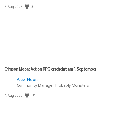
Veröffentlichungsdatum:
3
6. Aug 2026
Crimson Moon: Action RPG erscheint am 1. September
Alex Noon
Community Manager, Probably Monsters
Veröffentlichungsdatum:
114
4. Aug 2026