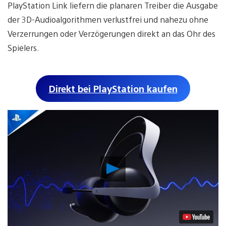
PlayStation Link liefern die planaren Treiber die Ausgabe
der 3D-Audioalgorithmen verlustfrei und nahezu ohne
Verzerrungen oder Verzögerungen direkt an das Ohr des
Spielers.
Direkt bei PlayStation kaufen
Video
abspielen