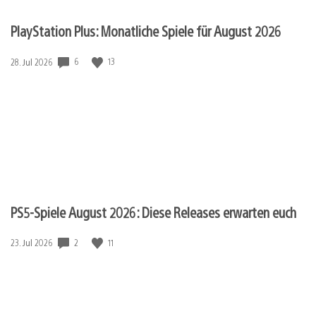
PlayStation Plus: Monatliche Spiele für August 2026
Veröffentlichungsdatum:
6
13
28. Jul 2026
PS5-Spiele August 2026: Diese Releases erwarten euch
Veröffentlichungsdatum:
2
11
23. Jul 2026