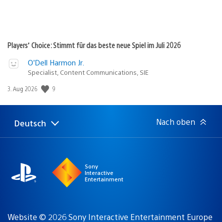
Players’ Choice: Stimmt für das beste neue Spiel im Juli 2026
O’Dell Harmon Jr.
Specialist, Content Communications, SIE
Veröffentlichungsdatum:
9
3. Aug 2026
Nach oben
Deutsch
Select
Aktuelle
a
Region:
region
Sony
Interactive
Entertainment
Website © 2026 Sony Interactive Entertainment Europe