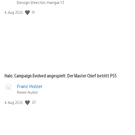
Design Director, Hangar 13
Veröffentlichungsdatum:
91
4. Aug 2026
Halo: Campaign Evolved angespielt: Der Master Chief betritt PS5
Franz Holzer
freier Autor
Veröffentlichungsdatum:
20
4. Aug 2026