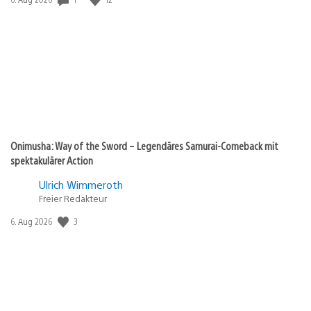
Onimusha: Way of the Sword – Legendäres Samurai-Comeback mit
spektakulärer Action
Ulrich Wimmeroth
Freier Redakteur
Veröffentlichungsdatum:
3
6. Aug 2026