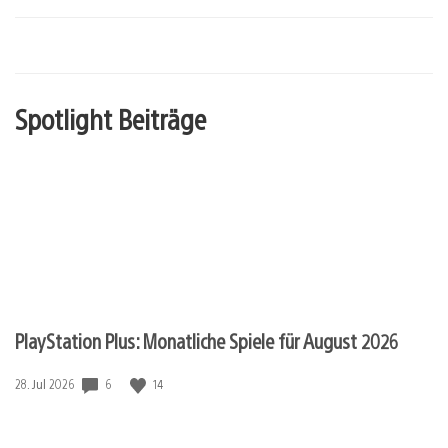
Spotlight Beiträge
PlayStation Plus: Monatliche Spiele für August 2026
Veröffentlichungsdatum:
6
14
28. Jul 2026