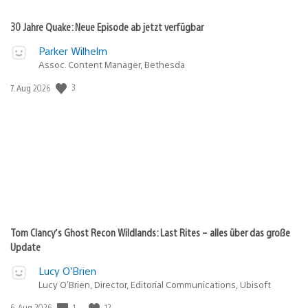
30 Jahre Quake: Neue Episode ab jetzt verfügbar
Parker Wilhelm
Assoc. Content Manager, Bethesda
Veröffentlichungsdatum:
3
7. Aug 2026
Tom Clancy’s Ghost Recon Wildlands: Last Rites – alles über das große
Update
Lucy O’Brien
Lucy O’Brien, Director, Editorial Communications, Ubisoft
Veröffentlichungsdatum:
1
12
6. Aug 2026