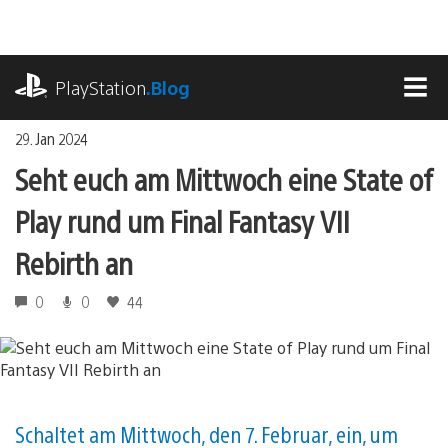
Zum
Inhalt
springen
playstation.com
PlayStation
.Blog
MEN
29. Jan 2024
Seht euch am Mittwoch eine State of
Play rund um Final Fantasy VII
Rebirth an
0
0
44
Schaltet am Mittwoch, den 7. Februar, ein, um