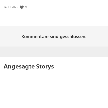
Veröffentlichungsdatum:
9
24. Jul 2026
Kommentare sind geschlossen.
Angesagte Storys