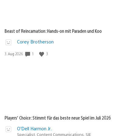
Beast of Reincarnation: Hands-on mit Paraden und Koo
Corey Brotherson
Veröffentlichungsdatum:
1
3
3. Aug 2026
Players’ Choice: Stimmt für das beste neue Spiel im Juli 2026
O’Dell Harmon Jr.
Specialist, Content Communications, SIE