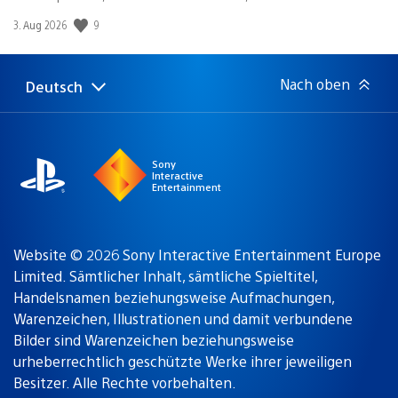
Veröffentlichungsdatum:
9
3. Aug 2026
Nach oben
Deutsch
Select
Aktuelle
a
Region:
region
Sony
Interactive
Entertainment
Website © 2026 Sony Interactive Entertainment Europe
Limited. Sämtlicher Inhalt, sämtliche Spieltitel,
Handelsnamen beziehungsweise Aufmachungen,
Warenzeichen, Illustrationen und damit verbundene
Bilder sind Warenzeichen beziehungsweise
urheberrechtlich geschützte Werke ihrer jeweiligen
Besitzer. Alle Rechte vorbehalten.