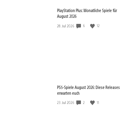
PlayStation Plus: Monatliche Spiele für
August 2026
Veröffentlichungsdatum:
6
12
28. Jul 2026
PS5-Spiele August 2026: Diese Releases
erwarten euch
Veröffentlichungsdatum:
2
11
23. Jul 2026