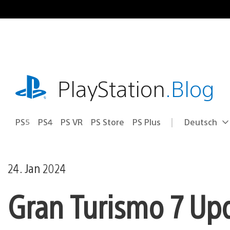
Zum
Inhalt
springen
playstation.com
PlayStation
.Blog
PS5
PS4
PS VR
PS Store
PS Plus
Deutsch
Select
Aktuelle
a
Region:
region
24. Jan 2024
Gran Turismo 7 Upd