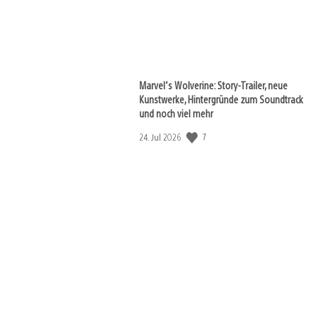
Marvel‘s Wolverine: Story-Trailer, neue
Kunstwerke, Hintergründe zum Soundtrack
und noch viel mehr
Veröffentlichungsdatum:
7
24. Jul 2026