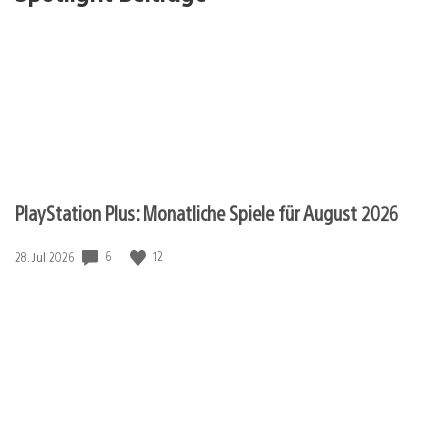
PlayStation Plus: Monatliche Spiele für August 2026
Veröffentlichungsdatum:
6
12
28. Jul 2026