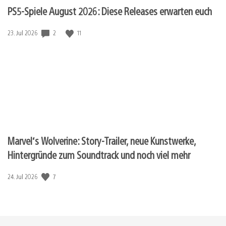
PS5-Spiele August 2026: Diese Releases erwarten euch
Veröffentlichungsdatum:
2
11
23. Jul 2026
Marvel‘s Wolverine: Story-Trailer, neue Kunstwerke,
Hintergründe zum Soundtrack und noch viel mehr
Veröffentlichungsdatum:
7
24. Jul 2026