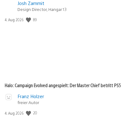
Josh Zammit
Design Director, Hangar 13
Veröffentlichungsdatum:
89
4. Aug 2026
Halo: Campaign Evolved angespielt: Der Master Chief betritt PS5
Franz Holzer
freier Autor
Veröffentlichungsdatum:
20
4. Aug 2026