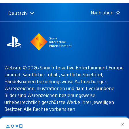
Nach oben
Deutsch
Select
Aktuelle
a
Region:
region
Sony
Interactive
Entertainment
Website © 2026 Sony Interactive Entertainment Europe
Limited. Sämtlicher Inhalt, sämtliche Spieltitel,
Handelsnamen beziehungsweise Aufmachungen,
Warenzeichen, Illustrationen und damit verbundene
Bilder sind Warenzeichen beziehungsweise
urheberrechtlich geschützte Werke ihrer jeweiligen
Besitzer. Alle Rechte vorbehalten.
✕
△○✕☐