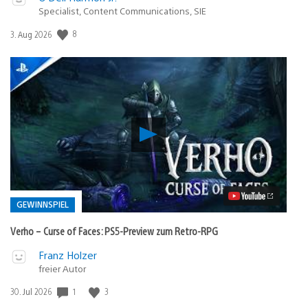
Specialist, Content Communications, SIE
Veröffentlichungsdatum:
8
3. Aug 2026
Verho
–
Curse
of
Faces:
PS5-
Preview
GEWINNSPIEL
zum
Retro-
Verho – Curse of Faces: PS5-Preview zum Retro-RPG
RPG
Video
Veröffentlicht
Franz Holzer
abspielen
in:
freier Autor
Gewinnspiel
Veröffentlichungsdatum:
1
3
30. Jul 2026