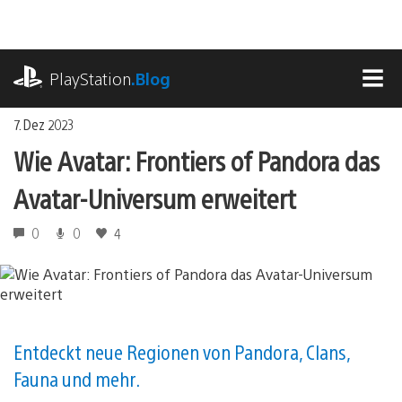
Zum
Inhalt
springen
playstation.com
PlayStation
.Blog
MEN
7. Dez 2023
Wie Avatar: Frontiers of Pandora das
Avatar-Universum erweitert
0
0
4
Entdeckt neue Regionen von Pandora, Clans,
Fauna und mehr.