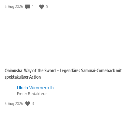
Veröffentlichungsdatum:
1
5
6. Aug 2026
Onimusha: Way of the Sword – Legendäres Samurai-Comeback mit
spektakulärer Action
Ulrich Wimmeroth
Freier Redakteur
Veröffentlichungsdatum:
3
6. Aug 2026