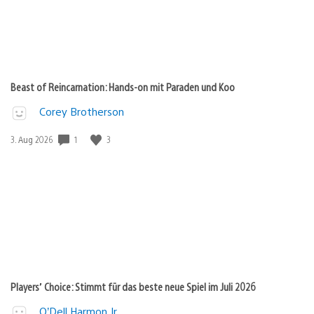
Beast of Reincarnation: Hands-on mit Paraden und Koo
Corey Brotherson
Veröffentlichungsdatum:
1
3
3. Aug 2026
Players’ Choice: Stimmt für das beste neue Spiel im Juli 2026
O’Dell Harmon Jr.