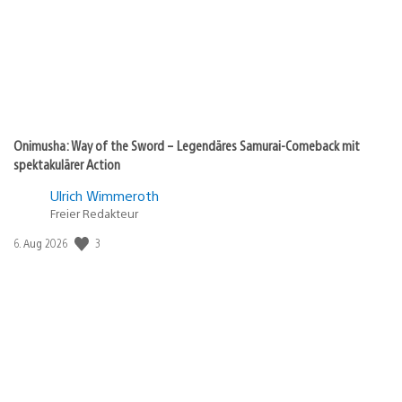
Onimusha: Way of the Sword – Legendäres Samurai-Comeback mit
spektakulärer Action
Ulrich Wimmeroth
Freier Redakteur
Veröffentlichungsdatum:
3
6. Aug 2026