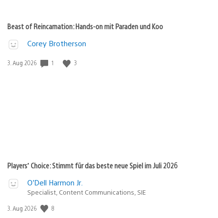
Beast of Reincarnation: Hands-on mit Paraden und Koo
Corey Brotherson
Veröffentlichungsdatum:
1
3
3. Aug 2026
Players’ Choice: Stimmt für das beste neue Spiel im Juli 2026
O’Dell Harmon Jr.
Specialist, Content Communications, SIE
Veröffentlichungsdatum:
8
3. Aug 2026