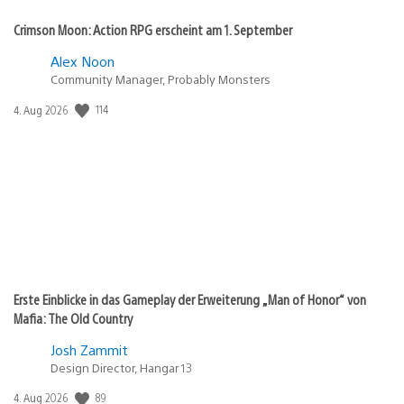
Crimson Moon: Action RPG erscheint am 1. September
Alex Noon
Community Manager, Probably Monsters
Veröffentlichungsdatum:
114
4. Aug 2026
Erste Einblicke in das Gameplay der Erweiterung „Man of Honor“ von
Mafia: The Old Country
Josh Zammit
Design Director, Hangar 13
Veröffentlichungsdatum:
89
4. Aug 2026