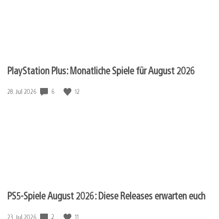
PlayStation Plus: Monatliche Spiele für August 2026
Veröffentlichungsdatum:
6
12
28. Jul 2026
PS5-Spiele August 2026: Diese Releases erwarten euch
Veröffentlichungsdatum:
2
11
23. Jul 2026