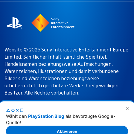
region
Sony
Interactive
Entertainment
Website © 2026 Sony Interactive Entertainment Europe
Limited. Sämtlicher Inhalt, sämtliche Spieltitel,
Handelsnamen beziehungsweise Aufmachungen,
Warenzeichen, Illustrationen und damit verbundene
Bilder sind Warenzeichen beziehungsweise
urheberrechtlich geschützte Werke ihrer jeweiligen
Besitzer. Alle Rechte vorbehalten.
✕
△○✕☐
Nutzungsbedingungen
Datenschutzrichtlinie
Wählt den
PlayStation Blog
als bevorzugte Google-
Quelle!
Rechtliche Hinweise
Aktivieren