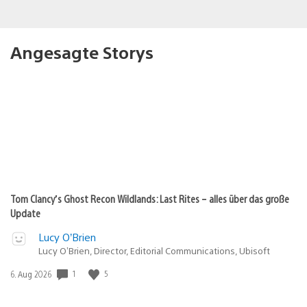
Angesagte Storys
Tom Clancy’s Ghost Recon Wildlands: Last Rites – alles über das große
Update
Lucy O’Brien
Lucy O’Brien, Director, Editorial Communications, Ubisoft
Veröffentlichungsdatum:
1
5
6. Aug 2026