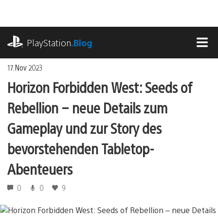
Zum
Inhalt
springen
playstation.com
PlayStation
.Blog
MEN
17. Nov 2023
Horizon Forbidden West: Seeds of
Rebellion – neue Details zum
Gameplay und zur Story des
bevorstehenden Tabletop-
Abenteuers
0
0
9