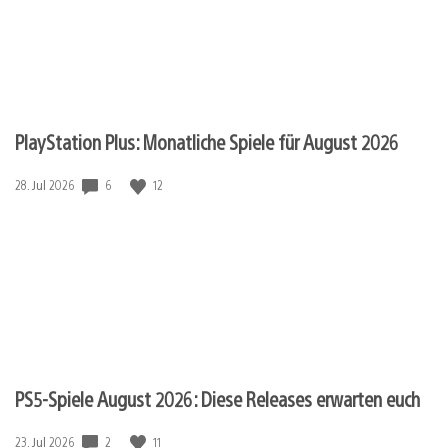
PlayStation Plus: Monatliche Spiele für August 2026
Veröffentlichungsdatum:
6
12
28. Jul 2026
PS5-Spiele August 2026: Diese Releases erwarten euch
Veröffentlichungsdatum:
2
11
23. Jul 2026