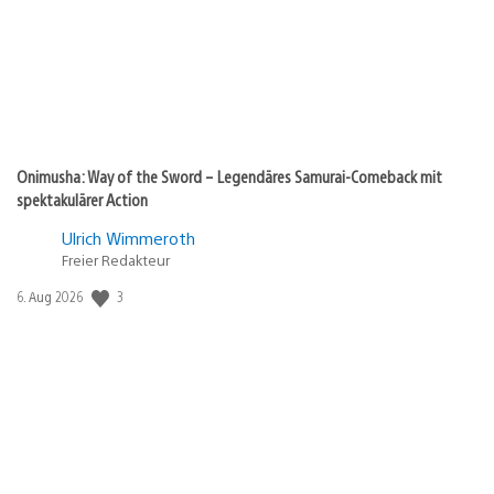
Onimusha: Way of the Sword – Legendäres Samurai-Comeback mit
spektakulärer Action
Ulrich Wimmeroth
Freier Redakteur
Veröffentlichungsdatum:
3
6. Aug 2026