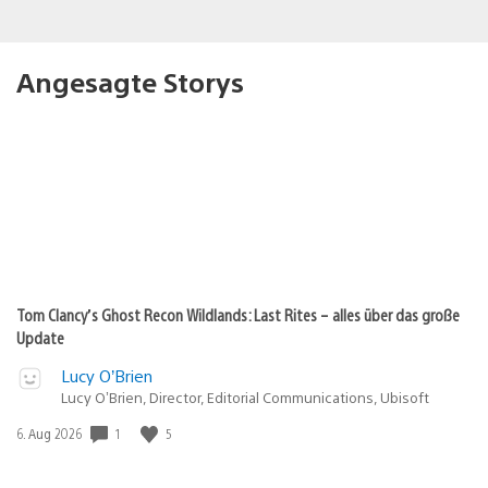
Angesagte Storys
Tom Clancy’s Ghost Recon Wildlands: Last Rites – alles über das große
Update
Lucy O’Brien
Lucy O’Brien, Director, Editorial Communications, Ubisoft
Veröffentlichungsdatum:
1
5
6. Aug 2026