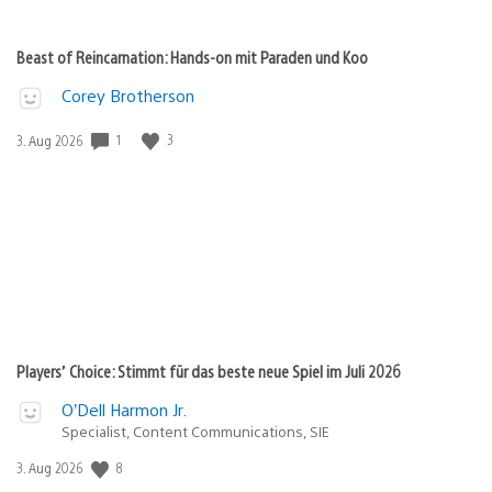
Beast of Reincarnation: Hands-on mit Paraden und Koo
Corey Brotherson
Veröffentlichungsdatum:
1
3
3. Aug 2026
Players’ Choice: Stimmt für das beste neue Spiel im Juli 2026
O’Dell Harmon Jr.
Specialist, Content Communications, SIE
Veröffentlichungsdatum:
8
3. Aug 2026