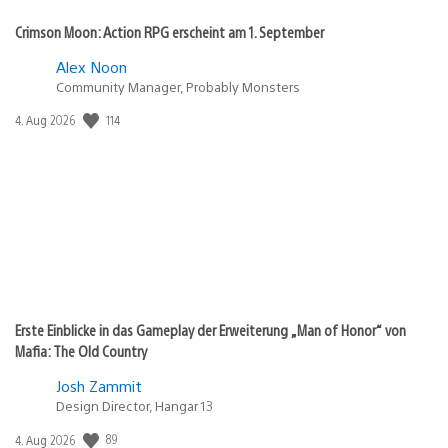
Crimson Moon: Action RPG erscheint am 1. September
Alex Noon
Community Manager, Probably Monsters
Veröffentlichungsdatum:
114
4. Aug 2026
Erste Einblicke in das Gameplay der Erweiterung „Man of Honor“ von
Mafia: The Old Country
Josh Zammit
Design Director, Hangar 13
Veröffentlichungsdatum:
89
4. Aug 2026