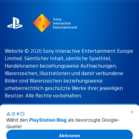
region
Sony
Interactive
Entertainment
Website © 2026 Sony Interactive Entertainment Europe
Limited. Sämtlicher Inhalt, sämtliche Spieltitel,
Handelsnamen beziehungsweise Aufmachungen,
Warenzeichen, Illustrationen und damit verbundene
Bilder sind Warenzeichen beziehungsweise
urheberrechtlich geschützte Werke ihrer jeweiligen
Besitzer. Alle Rechte vorbehalten.
✕
△○✕☐
Nutzungsbedingungen
Datenschutzrichtlinie
Wählt den
PlayStation Blog
als bevorzugte Google-
Quelle!
Rechtliche Hinweise
Aktivieren