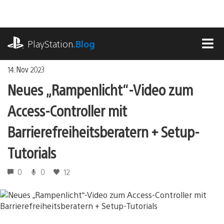
Zum
Inhalt
springen
playstation.com
PlayStation
.Blog
MEN
14. Nov 2023
Neues „Rampenlicht“-Video zum
Access-Controller mit
Barrierefreiheitsberatern + Setup-
Tutorials
0
0
12