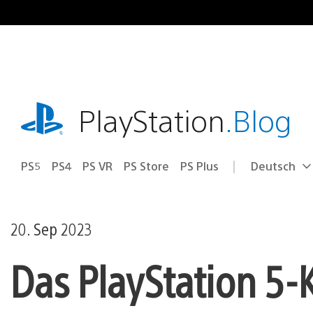
Zum
Inhalt
springen
playstation.com
PlayStation
.Blog
PS5
PS4
PS VR
PS Store
PS Plus
Deutsch
Select
Aktuelle
a
Region:
region
20. Sep 2023
Das PlayStation 5-