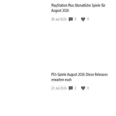
PlayStation Plus: Monatliche Spiele für
August 2026
Veröffentlichungsdatum:
6
11
28. Jul 2026
View
and
download
image
PS5-Spiele August 2026: Diese Releases
erwarten euch
Veröffentlichungsdatum:
2
11
23. Jul 2026