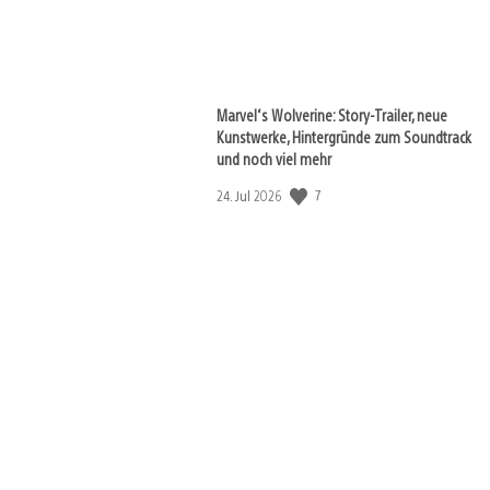
Marvel‘s Wolverine: Story-Trailer, neue
Kunstwerke, Hintergründe zum Soundtrack
und noch viel mehr
Veröffentlichungsdatum:
7
24. Jul 2026