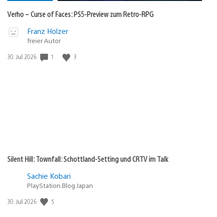
zum
Retro-
Verho – Curse of Faces: PS5-Preview zum Retro-RPG
RPG
Video
Veröffentlicht
Franz Holzer
abspielen
in:
freier Autor
Gewinnspiel
Veröffentlichungsdatum:
1
3
30. Jul 2026
Silent Hill: Townfall: Schottland-Setting und CRTV im Talk
Sachie Kobari
PlayStation.Blog Japan
Veröffentlichungsdatum:
5
30. Jul 2026