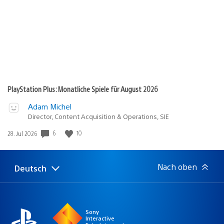
PlayStation Plus: Monatliche Spiele für August 2026
Adam Michel
Director, Content Acquisition & Operations, SIE
Veröffentlichungsdatum:
6
10
28. Jul 2026
Nach oben
Deutsch
Select
Aktuelle
a
Region:
region
Sony
Interactive