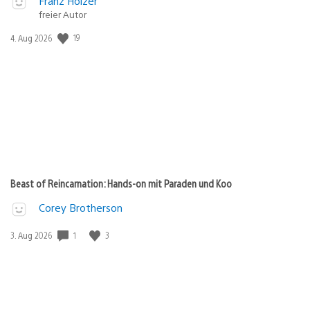
Franz Holzer
freier Autor
Veröffentlichungsdatum:
19
4. Aug 2026
Beast of Reincarnation: Hands-on mit Paraden und Koo
Corey Brotherson
Veröffentlichungsdatum:
1
3
3. Aug 2026