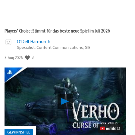
Players’ Choice: Stimmt für das beste neue Spiel im Juli 2026
O’Dell Harmon Jr.
Specialist, Content Communications, SIE
Veröffentlichungsdatum:
8
3. Aug 2026
Verho
–
Curse
of
Faces:
PS5-
Preview
GEWINNSPIEL