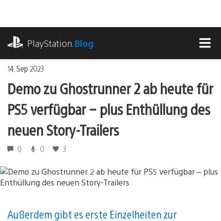
Zum
Inhalt
springen
playstation.com
PlayStation
.Blog
MEN
14. Sep 2023
Demo zu Ghostrunner 2 ab heute für
PS5 verfügbar – plus Enthüllung des
neuen Story-Trailers
0
0
3
Außerdem gibt es erste Einzelheiten zur