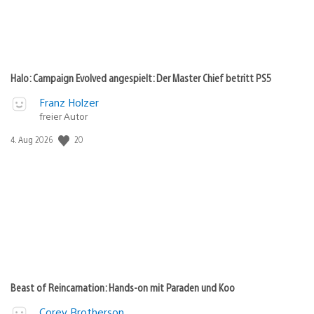
Halo: Campaign Evolved angespielt: Der Master Chief betritt PS5
Franz Holzer
freier Autor
Veröffentlichungsdatum:
20
4. Aug 2026
Beast of Reincarnation: Hands-on mit Paraden und Koo
Corey Brotherson