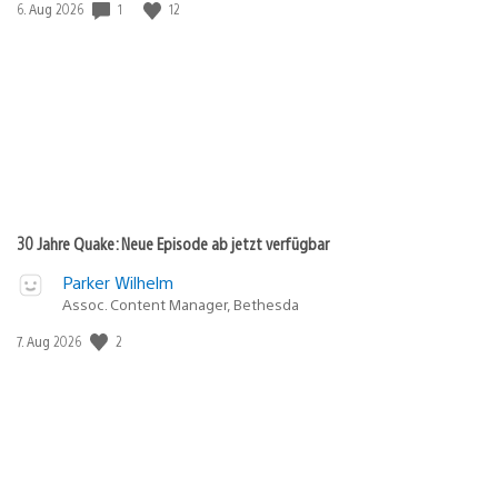
Veröffentlichungsdatum:
1
12
6. Aug 2026
30 Jahre Quake: Neue Episode ab jetzt verfügbar
Parker Wilhelm
Assoc. Content Manager, Bethesda
Veröffentlichungsdatum:
2
7. Aug 2026