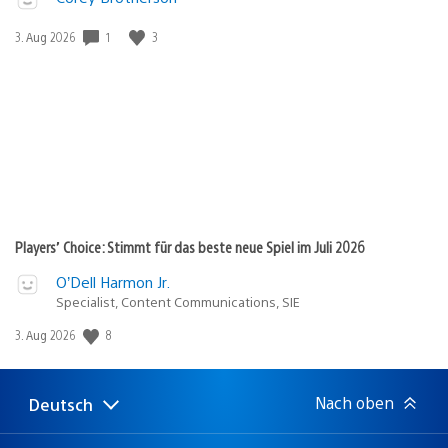
Veröffentlichungsdatum:
1
3
3. Aug 2026
Players’ Choice: Stimmt für das beste neue Spiel im Juli 2026
O’Dell Harmon Jr.
Specialist, Content Communications, SIE
Veröffentlichungsdatum:
8
3. Aug 2026
Nach oben
Deutsch
Select
Aktuelle
a
Region:
region