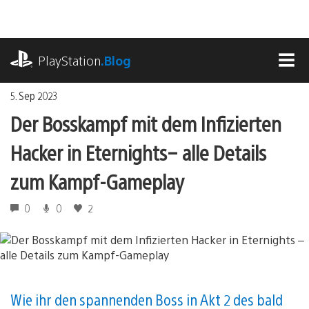
Zum
Inhalt
springen
playstation.com
PlayStation
.Blog
MEN
5. Sep 2023
Der Bosskampf mit dem Infizierten
Hacker in Eternights – alle Details
zum Kampf-Gameplay
0
0
2
Wie ihr den spannenden Boss in Akt 2 des bald