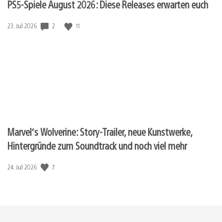
PS5-Spiele August 2026: Diese Releases erwarten euch
Veröffentlichungsdatum:
2
11
23. Jul 2026
Marvel‘s Wolverine: Story-Trailer, neue Kunstwerke,
Hintergründe zum Soundtrack und noch viel mehr
Veröffentlichungsdatum:
7
24. Jul 2026