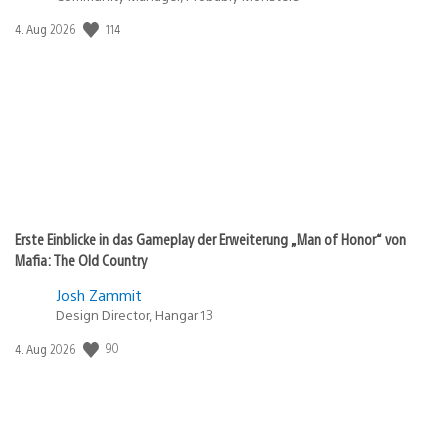
Veröffentlichungsdatum:
114
4. Aug 2026
Erste Einblicke in das Gameplay der Erweiterung „Man of Honor“ von
Mafia: The Old Country
Josh Zammit
Design Director, Hangar 13
Veröffentlichungsdatum:
90
4. Aug 2026