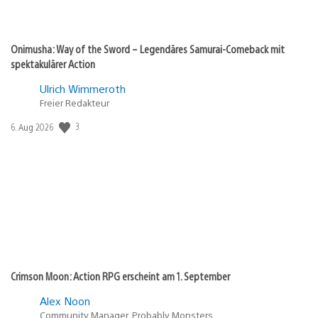
Onimusha: Way of the Sword – Legendäres Samurai-Comeback mit
spektakulärer Action
Ulrich Wimmeroth
Freier Redakteur
Veröffentlichungsdatum:
3
6. Aug 2026
Crimson Moon: Action RPG erscheint am 1. September
Alex Noon
Community Manager, Probably Monsters