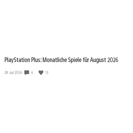
PlayStation Plus: Monatliche Spiele für August 2026
Veröffentlichungsdatum:
6
13
28. Jul 2026