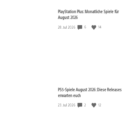
PlayStation Plus: Monatliche Spiele für
August 2026
Veröffentlichungsdatum:
6
14
28. Jul 2026
View
and
download
image
PS5-Spiele August 2026: Diese Releases
erwarten euch
Veröffentlichungsdatum:
2
12
23. Jul 2026