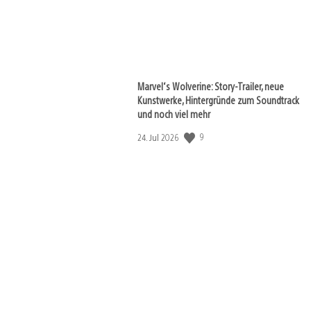
Marvel‘s Wolverine: Story-Trailer, neue
View
Kunstwerke, Hintergründe zum Soundtrack
and
und noch viel mehr
download
image
Veröffentlichungsdatum:
9
24. Jul 2026