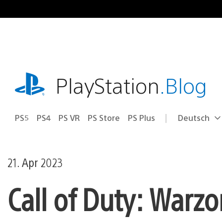
Zum
Inhalt
springen
playstation.com
PlayStation
.Blog
PS5
PS4
PS VR
PS Store
PS Plus
Deutsch
Select
Aktuelle
a
Region:
region
21. Apr 2023
Call of Duty: Warz